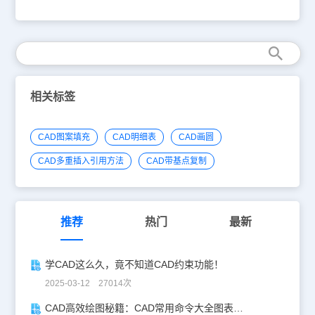
候我们只需要在手机上查看编辑CAD图纸就可以了，不需要再打开电
脑进行CAD图纸操作，那么保存在电脑上的CAD图纸怎么能快速方
便的导入到手机中进行查看呢？今天，我们就来讲解一下，如何利用
浩辰云图将电脑上的CAD图纸无线传输到移动端查看？ 步骤一：打
开浩辰CAD看图王电脑版，登录浩辰云图，如下图所示： 步骤二：
点击上传按钮，选择电脑中的图纸进行上传，如下图所示： 图纸
上传后会保存在云图中，这时候就需要在移动端查看云图里的图纸
了。 步骤三：在移动端（手机或者平板）上打开CAD看图王APP，
相关标签
登录同一个云图账号，如下图所示： 步骤四：登录云图账号之
后，可看到在浩辰云图电脑版上面上传的图纸，点击图纸下载之后即
可打开查看，如下图所示： CAD看图经常会遇到图纸传输，不管是
CAD图案填充
CAD明细表
CAD画圆
将图纸传输给其他人查看，还是将图纸从自己的电脑上传输到手机
上，之前都是依靠第三方工具进行操作，现如今，有了浩辰云图，可
CAD多重插入引用方法
CAD带基点复制
以一键将图纸上传，同时在电脑、网页以及移动端进行查看，方便、
快捷、安全。浩辰云图传输图纸，无需借助任何第三方工具，图纸传
输快捷、安全，上传在云图的图纸还可同时在浩辰CAD看图王电脑
版、浩辰CAD看图王网页版以及浩辰CAD看图王手机版上面进行查
看、编辑、修改，修改过的图纸在其他端只需刷新即可查看。
推荐
热门
最新
学CAD这么久，竟不知道CAD约束功能！
2025-03-12 27014次
CAD高效绘图秘籍：CAD常用命令大全图表珍藏版