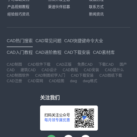
产品视频教程
渠道伙伴招募
联系方式
经验技巧资讯
新闻资讯
CAD热门搜索
CAD常见问题
CAD快捷键命令大全
CAD入门教程
CAD进阶教程
CAD下载安装
CAD素材库
CAD制图
CAD软件下载
CAD正版
免费CAD
下载CAD
国产
CAD
建筑CAD
CAD设计
CAD教程
CAD安装
CAD是什么
CAD制图软件
CAD制图初学入门
CAD下载安装
CAD图纸下载
CAD注册
CAD官网
CAD绘图
dwg
dwg格式
关注我们
扫码关注公众号
每月领专属优惠