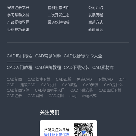
安装注册文档
信创生态伙伴
公司介绍
学习帮助文档
二次开发生态
发展历程
产品视频教程
渠道伙伴招募
联系方式
经验技巧资讯
新闻资讯
CAD热门搜索
CAD常见问题
CAD快捷键命令大全
CAD入门教程
CAD进阶教程
CAD下载安装
CAD素材库
CAD制图
CAD软件下载
CAD正版
免费CAD
下载CAD
国产
CAD
建筑CAD
CAD设计
CAD教程
CAD安装
CAD是什么
CAD制图软件
CAD制图初学入门
CAD下载安装
CAD图纸下载
CAD注册
CAD官网
CAD绘图
dwg
dwg格式
关注我们
扫码关注公众号
每月领专属优惠