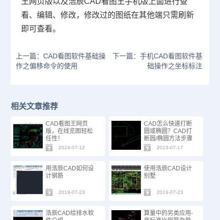
王
网页版以及
浩辰
C
AD看图王手机版
上面进行查
看、编辑、修改，修改过的图纸在其他端只需刷新
即可查看。
上一篇：CAD看图软件基础操
下一篇：手机CAD看图软件基
作之偏移命令的使用
础操作之坐标标注
相关文章推荐
CAD看图王网页
CAD怎么快速打断
版，在线览图轻松
圆或椭圆？CAD打
任性！
断圆/椭圆方法步骤
2024-07-12
2023-07-17
用浩辰CAD如何设
使用浩辰CAD设计
计钢筋
别墅
2019-07-23
2019-07-23
浩辰CAD给排水软
算量中的另类应用-