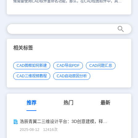
候需要使用CAD软件重命名功能，那么，在CAD绘图软件中，具体
该如何操作呢？关于CAD软件重命名功能，我们来简单了解下。在浩
辰CAD绘图软件中，CAD软件重命名功能的操作过程：1、在CAD绘
图软件中，找到菜单位置：[格式]→[重命名]；2、在命 令 行输入：
RENAME 在浩辰CAD绘图软件中，关于CAD软件重命名功能的使
用，rename 功能采用对话框模式，可以对 ucs、图块、文字样式、
线形等名称进行修改。选择命名对象类别后，输入旧名称和新名称即
可。在浩辰CAD绘图软件中，关于CAD软件重命名功能，我们可以
在绘图的时候根据需要进行命名，具体的操作过程，可以借鉴上述内
相关标签
容，也可以从CAD下载一些CAD教程来使用。
CAD图框如何新建
CAD导出PDF
CAD问题汇总
CAD三维视频教程
CAD启动原因分析
推荐
热门
最新
浩辰青翼二三维设计平台：3D创意建模，释放创意生产力！
2025-08-12 12416次