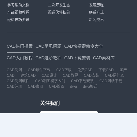
学习帮助文档
二次开发生态
发展历程
产品视频教程
渠道伙伴招募
联系方式
经验技巧资讯
新闻资讯
CAD热门搜索
CAD常见问题
CAD快捷键命令大全
CAD入门教程
CAD进阶教程
CAD下载安装
CAD素材库
CAD制图
CAD软件下载
CAD正版
免费CAD
下载CAD
国产
CAD
建筑CAD
CAD设计
CAD教程
CAD安装
CAD是什么
CAD制图软件
CAD制图初学入门
CAD下载安装
CAD图纸下载
CAD注册
CAD官网
CAD绘图
dwg
dwg格式
关注我们
扫码关注公众号
每月领专属优惠