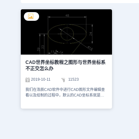
CAD世界坐标教程之图形与世界坐标系
不正交怎么办
2019-10-11
11523
我们在浩辰CAD软件中进行CAD图形文件编辑查
看以及绘制的过程中，默认的CAD坐标系就是
CAD世界坐标系，当我们发现CAD图形与世界坐
标系不正交的时候该怎么办呢？ CAD图形与世界
坐标系不正交问题描述 怎样在不旋转图形、不改
变其坐标值的情况下，让图形与视图正交显示。
CAD图形与世界坐标系不正交解决方法 1、在命令
行输入【UCS】，然后【回车】。 2、命令行提示
指定 UCS 的原点或 [面(F)/命名(NA)/对象(OB)/上