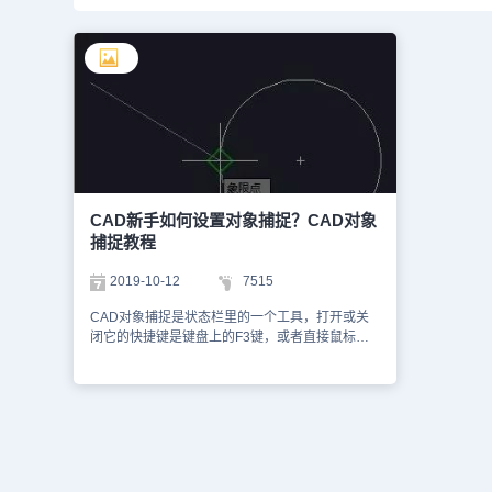
CAD新手如何设置对象捕捉？CAD对象
捕捉教程
2019-10-12
7515
CAD对象捕捉是状态栏里的一个工具，打开或关
闭它的快捷键是键盘上的F3键，或者直接鼠标左
键单击CAD对象捕捉按钮。接下来就让小编给大
家介绍一下浩辰CAD软件中的CAD对象捕捉教程
吧！ CAD对象捕捉设置方法： 鼠标放在对象捕捉
上然后单击鼠标右键选择设置后会出来一个草图设
置对话框，然后在对象捕捉选项里选择全部选择。
这个时候就会选定所有的特殊点如端点、中点、象
限点、切点等。这样在绘图过程中对象捕捉处于打