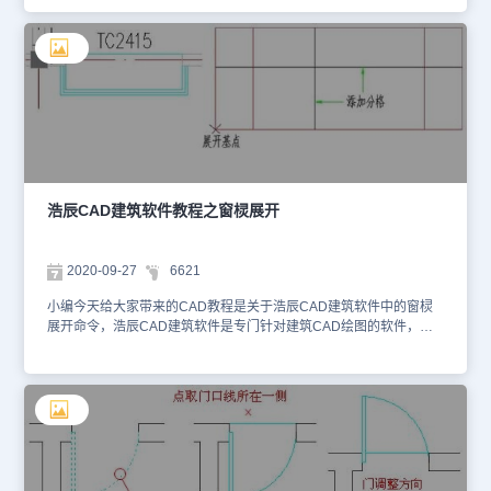
CAD图纸查看的话，可以用CAD快速看图软件——浩辰CAD看图
王。窗棂映射用于把门窗立面展开图上由用户定义的立面窗棂分格
线，在目标门窗上按默认尺寸映射，在目标门窗上更新为用户定义的
三维窗棂分格效果。建筑设计→门窗→门窗工具→窗棂映射(CLYS)
点取菜单命令后，命令行提示：选择待映射的窗: 指定窗棂要附着的
目标门窗(可多选)，以回车结束；提示：空选择则恢复原始默认的窗
框。选择待映射的棱线: 选择用户定义的窗棂分格线，空回车放弃映
射选择待映射的棱线: 回车结束选择基点<退出>: 在展开图上点取窗棂
展开的基点，窗棂附着到指定的各窗中,效果如下图右所示。 注意：
1.经过窗棂映射后，带有窗棂的窗如果后来修改了窗框尺寸，窗棂不
会按比例缩放大小，而是从基点开始保持原尺寸，窗棂超出窗框时，
浩辰CAD建筑软件教程之窗棂展开
超出部分被截断。2.构成带形窗(转角窗)的各窗段是一次分段展开
的，定义分格线后一次映射更新。关于CAD制图软件——浩辰CAD
建筑软件中的窗棂映射命令今天就给CAD制图初学入门的小伙伴介绍
2020-09-27
6621
到这里了，更多CAD内容可在浩辰CAD官网查看，需要CAD下载的
小伙伴可在浩辰CAD下载中心免费安装国产正版CAD软件。
小编今天给大家带来的CAD教程是关于浩辰CAD建筑软件中的窗棂
展开命令，浩辰CAD建筑软件是专门针对建筑CAD绘图的软件，如
果要进行CAD图纸快速查看的话大家可以用轻量级的浩辰CAD快速
看图软件。窗棂展开默认门窗三维效果不包括玻璃的分格，窗棂展开
命令把窗玻璃在图上按立面尺寸展开，用户可以在上面以直线和圆弧
添加窗棂分格线，通过命令【窗棂映射】创建窗棂分格。建筑设计→
门窗→门窗工具→窗棂展开(CLZK) 窗户的窗棂分格的步骤:使用【窗
棂展开】，把门窗原来的窗棂展开到平面图上； 点取菜单命令后，
命令行提示： 选择展开的窗: 选择要展开的门窗；展开到位置<退出>:
点取图中一个空白位置。使用 LINE,ARC 和 CIRCLE 添加窗棂分