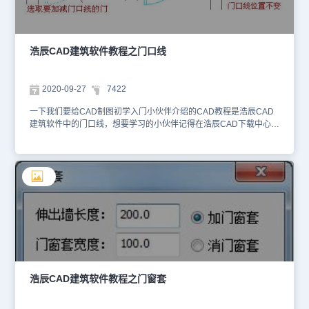
格，细化窗棂的展开图，这些线段要求绘制在图层 0 上；使用下面介
绍的【窗棂映射】命令把窗棂展开图映射成为三维的效果。关于CAD
建筑制图中的窗棂展开命令今天就给CAD制图初学入门的小伙伴介绍
到这里了，更多CAD相关内容，像CAD教程、CAD下载、CAD图纸
浩辰CAD建筑软件教程之门口线
等都可以在浩辰CAD官网进行查看哦!
2020-09-27
7422
一下我们要给CAD制图初学入门小伙伴介绍的CAD教程是浩辰CAD
建筑软件中的门口线，想要学习的小伙伴记得在浩辰CAD下载中心安
装正版的浩辰CAD建筑软件来跟着小编一起学习哦！门口线命令在平
面图上指定的一个或多个门的某一侧添加门口线，表示门槛或者门两
侧地面标高不同，门口线是门的对象属性之一，因此门口线会自动随
门移动。由于门口线表示的是地面标高的变化，因此在用户拖动门开
启方向夹点后，门口线不会随门扇的方向改变位置。建筑设计→门窗
→门窗工具→门口线(MKX)点取菜单命令后，命令行提示：选择要加
减门口线的门窗: 以浩辰CAD选择方式选取要加门口线的门选择要加
减门口线的门窗: 回车退出选择请点取门口线所在的一侧<退出>: 一次
选择墙体一侧,回车执行命令 表示门槛时门口两侧都要加门口线，这
时需重复要执行本命令，对已有门口线一侧执行本命令，即可清除本
侧的门口线。也可以门的特性栏中可以增加删除门口线或者调整方
向。以上的CAD教程，就是小编今天使用国产正版浩辰CAD建筑软
浩辰CAD建筑软件教程之门窗套
件来给CAD制图初学入门小伙伴介绍的门口线功能了，更多CAD下
载内容可在浩辰CAD官网进行查看哦！