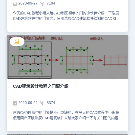
2020-09-27
7104
今天的CAD教程小编来给CAD制图初学入门的小伙伴介绍一下浩辰
CAD建筑软件中的门窗套，使用浩辰CAD建筑软件绘制的CAD图
纸，都可以用CAD快速看图软件——浩辰CAD看图王来进行查看
哦！门窗套命令在外墙窗或者门连窗两侧添加向外突出的墙垛，三维
显示为四周加全门窗框套，其中可单击选项删除添加的门窗套。建筑
设计→门窗→门窗工具→门窗套(MCT) 点取菜单命令后，显示对话
框： 在无模式对话框中默认的操作是“加门窗套”，可以切换为“消门
窗套”，在设置“伸出墙长度”和“门窗套宽度”参数后，移动光标进入绘
图区，命令行交互如下：请选择外墙上的门窗: 选择要加门窗套的门
窗请选择外墙上的门窗: 回车结束选择点取窗套所在的一侧: 给点定义
窗套生成侧消门窗套的命令行交互与加门窗套类似，不再重复。 门
窗套是门窗对象的附属特性，可通过特性栏设置“门窗套”的有无和参
数；门窗套在加粗墙线和图案填充时与墙一致，如上图所示；此命令
不用于内墙门窗，内墙的门窗套线是附加装饰物，由专门的【加装饰
CAD建筑设计教程之门窗介绍
套】命令完成。关于浩辰CAD建筑软件中的门窗套今天就给CAD制
图初学入门的小伙伴介绍到这里啦，更多CAD制图软件，像轻量级的
浩辰CAD看图王大家都可以在浩辰CAD下载中心免费下载安装哦！
2020-09-22
8374
建筑CAD图纸中的门窗是不可或缺的，在今天的CAD教程中小编将
使用国产正版浩辰CAD建筑软件来给大家介绍一下有关门窗的内容，
想学习的小伙伴看过来吧！普通门、普通窗、弧窗、凸窗和矩形洞等
的定位方式基本相同，因此用本命令即可创建这些门窗类型。在门窗
的概念一节已经介绍了各种门窗的特点，本节以普通门窗为例，对门