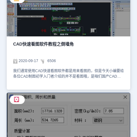
大提高。 今天的CAD教程就给CAD制图初学入门的小伙伴介绍到这
里啦！需要CAD下载的小伙伴可以到浩辰CAD下载中心来免费下载
各种正版CAD软件哦，浩辰CAD软件是咱们国产CAD软件，推荐大
家下载使用呢。
CAD快速看图软件教程之倒墙角
2020-09-17
6506
我们通常使用CAD快速看图软件都是用来看图的，但是今天小编要给
各位CAD制图初学入门者介绍的并不是看图哦，是咱们国产CAD软
件——浩辰CAD建筑软件中的倒墙角功能。 浩辰CAD建筑软件倒墙
角命令功能与 CAD 的圆角（Fillet）命令相似，专门用于处理两段不
平行的墙体的端头交角，使两段墙以指定圆角半径进行连接，圆角半
径按墙中线计算，注意如下几点：当圆角半径不为 0，两段墙体的类
型、总宽和左右宽(两段墙偏心)必须相同，否则不进行倒角操作；当
圆角半径为 0 时，自动延长两段墙体进行连接，此时两墙段的厚度和
材料可以不同，当参与倒角两段墙平行时，系统自动以墙间距为直径
加弧墙连接；在同一位置只能进行一次圆角操作，在再次圆角前应先
把上次圆角时创建的圆弧墙删除；提供点选与框选两种选择方式，框
选为连续操作，在需要多次倒角时更加方便。以上的CAD教程就是小