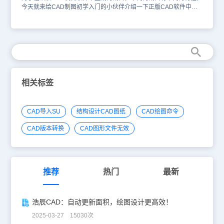
等。
今天就来给CAD制图初学入门的小伙伴介绍一下正版CAD软件中的
截面特性，有需要的小伙伴也可以在浩辰CAD下载中心安装一款
CAD快速看图软件来查看哦！首先，打开浩辰机械CAD制图软件。
选择闭合区域生成截面特性执行：键盘：GMSECTIONPROPERTY
菜单：浩辰机械→辅助工具→截面特性提示：请选择截面内一点<退
出>:操作：单击界面内的一点提示：继续选择区域<结束>:操作：回
车结束结果如图示。 通过以上的图文讲解，各位CAD制图初学入门
的小伙伴对于浩辰CAD机械软件中的截面特性功能已经了解了吧，更
多CAD制图软件可在浩辰CAD下载中心免费下载哦！
相关标签
CAD导入SU
结构设计CAD图纸
CAD绘图命令
CAD版本转换
CAD图形文件无效
推荐
热门
最新
浩辰CAD：自动更新面积，绘图设计更高效！
2025-03-27 15030次