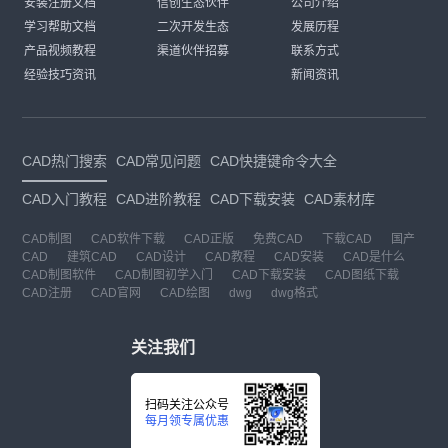
安装注册文档
信创生态伙伴
公司介绍
学习帮助文档
二次开发生态
发展历程
产品视频教程
渠道伙伴招募
联系方式
经验技巧资讯
新闻资讯
CAD热门搜索
CAD常见问题
CAD快捷键命令大全
CAD入门教程
CAD进阶教程
CAD下载安装
CAD素材库
CAD制图
CAD软件下载
CAD正版
免费CAD
下载CAD
国产
CAD
建筑CAD
CAD设计
CAD教程
CAD安装
CAD是什么
CAD制图软件
CAD制图初学入门
CAD下载安装
CAD图纸下载
CAD注册
CAD官网
CAD绘图
dwg
dwg格式
关注我们
扫码关注公众号
每月领专属优惠