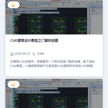
窗的创建方法作深入的介绍：门窗参数对话框下有一工具栏，分隔条
左边是定位模式图标，右边是门窗类型图标，对话框上是待创建门窗
的参数，由于门窗界面是无模式对话框，单击工具栏图标选择门窗类
型以及定位模式后，即可按命令行提示进行交互插入门窗，自动编号
功能可从编号列表中选择“自动编号”，会按洞口尺寸自动给出门窗编
号。应注意，在弧墙上使用普通门窗插入时，如门窗的宽度大，弧墙
的曲率半径小，这时插入失败，可改用弧窗类型。门窗插入的定位可
以按轴线或者墙垛，支持直接和嵌套的外部参照和图块内的轴网，如
下图所示为支持嵌套的轴网图块的门窗绘制实例。 建筑设计→门窗
CAD建筑设计教程之门窗的创建
→门窗(MC)点取菜单命令后，显示如下对话框，以下按工具栏的门
窗定位方式从左到右依次介绍。 关于浩辰CAD建筑软件中的门窗内
容今天就给大家介绍到这里了，需要CAD制图软件的小伙伴可以在浩
2020-09-22
5386
辰CAD下载中心下载各种的CAD制图软件，比如浩辰CAD建筑软件
或者CAD快速看图软件哦！
在建筑CAD绘图中，很重要的一个部分就是门窗的创建，接下来的
CAD教程，小编将使用国产正版浩辰CAD建筑软件来给CAD制图初
学入门者来介绍一下关于门窗创建的内容。 门窗是建筑软件中仅次
于墙体的核心对象，尽管类型和形式非常丰富，但大都以一定规律在
墙内插入；创建这类门窗，关键是如何准确、方便、快捷地对门窗定
位，为此浩辰的门窗创建命令提供了丰富的门窗类型和多样化的定
位，多种插入方式，满足了实际工程的需求。关于门窗的创建，今天
就给各位CAD制图初学入门的小伙伴介绍到这里了，更多CAD教程
大家可持续关注浩辰CAD官网，除了电脑上的CAD制图软件之外浩
辰CAD还有手机版的CAD快速看图软件，有需要的小伙伴可以到浩
辰官网CAD下载中心免费下载安装哦！