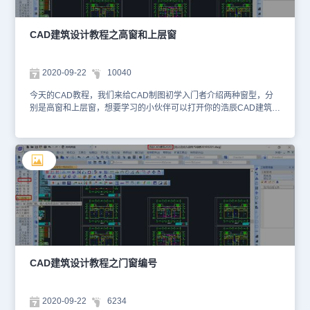
CAD建筑设计教程之高窗和上层窗
2020-09-22
10040
今天的CAD教程，我们来给CAD制图初学入门者介绍两种窗型，分
别是高窗和上层窗，想要学习的小伙伴可以打开你的浩辰CAD建筑软
件跟着小编一起学习哦！ 高窗和上层窗是门窗的一个属性，两者都
是指在位于平面图默认剖切平面以上的窗户。两者区别是高窗用虚线
表示二维视图，而上层窗没有二维视图，只提供门窗编号，表示该处
存在另一扇(等宽)窗，但存在三维视图，用于生成立面和剖面图中的
窗。平面门窗是基于图块插入的，但是它们与普通图块的构造方法不
同，需要使用专门的图块入库工具。通过以上的介绍，关于高窗和上
层窗相信各位CAD制图初学入门者已经有了一定的认识，大家在使用
CAD制图软件绘制图形的时候，还是建议大家用国产正版的浩辰
CAD建筑软件哦！
CAD建筑设计教程之门窗编号
2020-09-22
6234