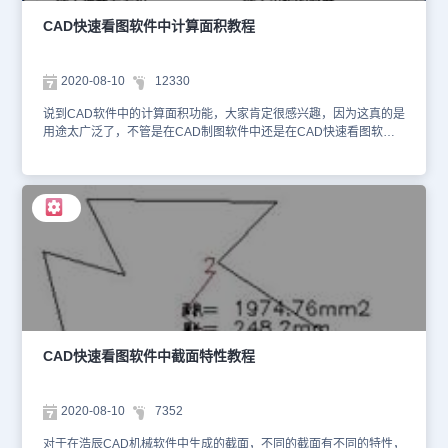
编今天要给CAD制图初学入门者介绍的浩辰CAD建筑软件中的倒墙
角功能，浩辰CAD建筑软件中还有很多的独有的CAD制图功能，想
CAD快速看图软件中计算面积教程
要学习的小伙伴可以在浩辰CAD下载中心免费安装正版的浩辰CAD
建筑软件跟着小编一起学习哦！
2020-08-10
12330
说到CAD软件中的计算面积功能，大家肯定很感兴趣，因为这真的是
用途太广泛了，不管是在CAD制图软件中还是在CAD快速看图软件
中都很关键，今天我们给CAD制图初学入门者介绍的是在浩辰CAD
机械软件中使用计算面积功能。首先，打开浩辰机械CAD制图软件。
执行：键盘：GMAREA菜单：浩辰机械→辅助工具→计算面积提
示：请在轮廓线内点取一点（回车进行计算）：用鼠标在封闭区域内
单击提示：面积(A) = ** sq. units,周长(P)=**继续提示：请在轮廓线
内点取一点（回车进行计算）：输入：连续在不同的区域单击，可以
得到多个计算值的累加值。输入：按回车，弹出“计算面积、周长和
质量”对话框。 对话框左上角区域显示出得到的面积和周长，右侧是
材料和相应的密度值。上部区域的各个参数可以修改，下面计算结果
自动更新。对话框下部是质量计算区域。左侧的面积值表示封闭的区
域若由曲线包围，此曲线的截面积是多少。右侧的厚度值表示赋予封
闭区域厚度，结果值是此厚度下的质量。按钮“加上”和“减去”将执行
CAD快速看图软件中截面特性教程
面积和周长的累加和累减的操作。浩辰CAD机械软件提供的计算面积
功能可以计算出任意封闭区域的面积和周长，并且可以实现几个区域
面积或周长的累加，减。此功能提供了常用的工程材料选择，可以快
2020-08-10
7352
速计算出周长、面积、等截面体的质量等。有需要的小伙伴可以去浩
辰CAD下载中心免费安装浩辰CAD机械软件和CAD快速看图软件
对于在浩辰CAD机械软件中生成的截面，不同的截面有不同的特性，