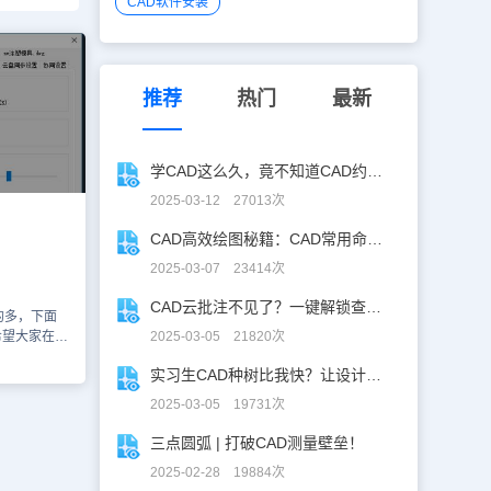
CAD软件安装
推荐
热门
最新
学CAD这么久，竟不知道CAD约束功能！
2025-03-12 27013次
CAD高效绘图秘籍：CAD常用命令大全图表珍藏版
2025-03-07 23414次
CAD云批注不见了？一键解锁查看秘籍！
的多，下面
希望大家在阅
2025-03-05 21820次
项都提供一
实习生CAD种树比我快？让设计长出新可能
较好理解，如
的说明。设置
2025-03-05 19731次
这些选项会一
都选上，这样
三点圆弧 | 打破CAD测量壁垒！
同时这些选项
2025-02-28 19884次
大家全部选