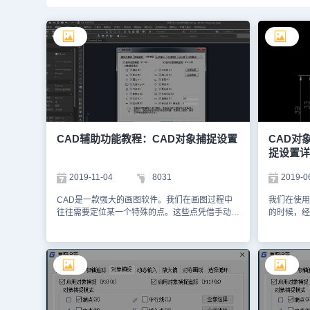
CAD辅助功能教程：CAD对象捕捉设置
CAD对
捉设置详
2019-11-04
8031
2019-0
CAD是一款强大的画图软件。我们在画图过程中
我们在使用
往往需要定位某一个特殊的点。这些点凭借手动寻
的时候，经
找是很困难的。就需要通过cad计算功能自动捕捉
功能，那么
到该点。本文介绍CAD辅助功能教程：CAD对象
对象捕捉设置。 CAD对象捕捉设
捕捉设置 1.首先，打开下载完成的CAD制图软
捕捉选项并
件，如图所示。 2.状态栏，捕捉那里，鼠标右键-
时，当提示
设置 3.在“草图设置”对话框中，切换到“对象捕捉”
对象的边界
命令窗口。 4.或者选择如图所示的对象捕捉快捷
出现捕捉标
栏。 5.右键点击，在出现的对话框中选择“设置”，
标记出现的位置。 十字光标