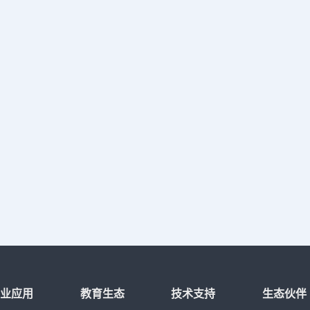
光标到指定位置，屏幕上将显示一条
行的虚线，用户可在此虚线上选择一点。
点)：缩写为“nod”，用于捕捉点对象。in
点)：缩写为“ins”，捕捉到块、形、
属性定义等对象的插入点。nearest(
写为“nea”，用于捕捉对象上距指定
点。none(无)：缩写为“non”，不使
from(捕捉自)：缩写为“fro”，可与
合使用，用于指定捕捉的基点。
temporarytrackpoint(临时追踪点)：
通过指定的基点进行极轴追踪。两点
为“mtp”“m2p”，可以捕捉两个点的中
(tracking)：缩写“tk”，可以捕捉一
置偏移的方向和距离，捕捉距离某一
某个点。(这个选项是工具栏、右键菜
的，只能通过输入参数来调用。)关于
捉设置的全部方法啦，希望大家可以
实际操作，这样可以方便大家尽快掌握
行业应用
教育生态
技术支持
生态伙伴