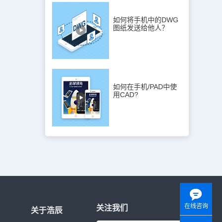
与原直线相平
node(节
如何将手机中的DWG
sert(插入
图纸发送给他人？
文字、属性或
最近点)：缩
点最近的一
用对象捕捉。
其他捕捉方式配
缩写为“tt”，可
如何在手机/PAD中使
的中点：缩写
用CAD?
点。追踪
个基点，然后设
点特定距离的
单中没有
CAD对象捕
在学习后尽快
CAD。
在线咨询
关注我们
关于浩辰