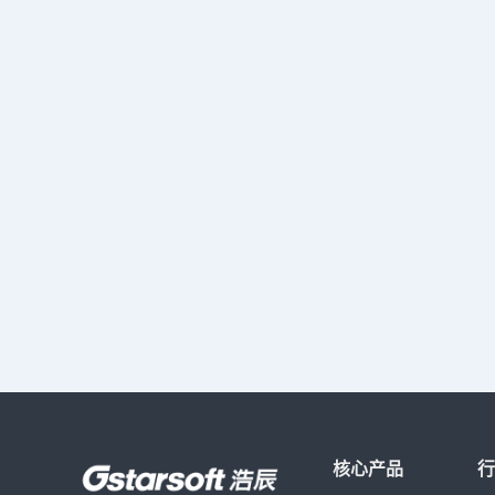
轴追踪。 两点的中点：缩写为“MTP”“M2P”，可
以捕捉两个点的中点。 追踪（Tracking）：缩写
“TK”，可以捕捉一个基点，然后设置偏移的方向和
距离，捕捉距离某一点特定距离的某个点。（这个
选项是工具栏、右键菜单中没有的，只能通过输入
参数来调用。） 在CAD 2016版中又增加了两种
新的捕捉方式：等分点捕捉和距端点捕捉，可以设
置等分数，捕捉直线、圆弧、曲线上的等分点和捕
捉距离端点指定距离处的点，如下图所示。这两个
捕捉选项在一些特定状况非常方便，如果感兴趣不
妨试试。 上述内容就是关于CAD对象捕捉设置的
全部方法啦，希望大家可以在学习后尽快实际操
作，这样可以方便大家尽快掌握CAD。
核心产品