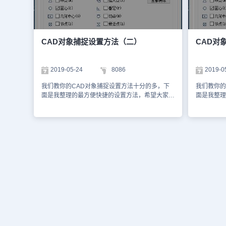
如图所示。 以上就是本文内容CAD辅助功能教
行捕捉，或
程：CAD对象捕捉设置，也就是通过状态栏的一
个灵敏度是
些开关，鼠标右键进行捕捉设置。设置好后，画图
图形上任意
时候软件自动计算出这些点供画图参考。感谢你的
被捕捉到。 在CAD早期版本，捕捉靶框是直
阅读。
示的，你可
CAD对象捕捉设置方法（二）
CAD对
能是设计人
吧，在CA
但它作用是
2019-05-24
8086
2019-0
是这样的，如下图所
显示都可以
我们教你的CAD对象捕捉设置方法十分的多，下
我们教你的
在对话框中
面是我整理的最方便快捷的设置方法，希望大家在
面是我整理
大小，捕捉
阅读之后可以得到一定的帮助。(3)在命令行中输
阅读之后可
APERT
入相应选项的缩写。 在命令提示要定位一个点坐
中最重要的
是一个对于
标时，我们可以通过输入对象捕捉选项或参数称缩
定位，使用
定是最佳设
写来临时调用某个捕捉选项，其参数及缩写如下：
地确定目标
可以先打开
端点（Endpoint）：缩写为“END”，用来捕捉对
家通常都在
设置为1为
象（如圆弧或直线等）的端点。 中点
设置捕捉选
你的图纸中
（Midpoint）：缩写为“MID”，用来捕捉对象的中
一个比较形
是否需要调整捕捉
点。 交点（Intersection）：缩写为“INT”，用来
如果对有些
要给大家介
捕捉两个对象的交点。 外观交点
要是在草图
详情介绍了
（ApparentIntersect）：缩写为“APP”，用来捕捉
一直起作用
中不可缺少
两个对象延长或投影后的交点。即两个对象没有直
样不仅会增
接相交时，系统可自动计算其延长后的交点，或者
选项之间也
空间异面直线在投影方向上的交点。 延伸
选，建议只
（Extension）：缩写为“EXT”，用来捕捉某个对
项。如果我