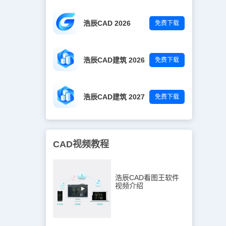
可以通过输入
用某个捕捉选
端点)：缩写为
浩辰CAD 2026
免费下载
等)的端点。
来捕捉对象的中
写为“int”，
rsect(外
浩辰CAD建筑 2026
免费下载
个对象延长或
相交时，系统
间异面直线在
)：缩写为
浩辰CAD建筑 2027
免费下载
径上的一点。
直线或圆弧上
一条虚线，用
心)：缩写为
rant(象限
CAD视频教程
弧上的象限
270°方向上
，用于捕捉对
足)：缩写为
浩辰CAD看图王软件
象的垂点。
视频介绍
于捕捉与指定直
定第一个端点
条已有的直线
记，然后移动