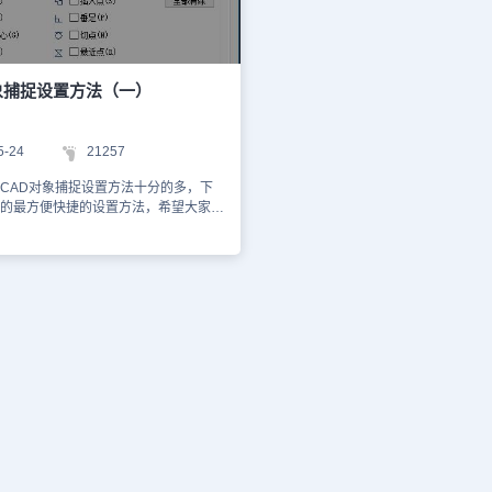
者捕捉的灵敏度是由什么控制的呢？这
上，建议只勾选端点、交点、中点、
由捕捉靶框的大小决定的，也就是只要
项。除了用对话框设置固定的对象捕
一条边或一个点在捕捉靶框内，就可以
果我们只是偶尔使用某捕捉方式，还
接显
一些方式来设置临时的对象捕捉选项
以清楚看到捕捉靶框的大小和效果。可
置的选项更多。比如：(1)使用“objects
象捕捉设置方法（一）
员反应捕捉靶框显示会影响捕捉操作
捉)”工具栏，如下图所示。 打开对象
D高版本，捕捉靶框默认是不显示的，
后，在绘图过程中如果临时要使用哪
不变的。如果捕捉靶框显示出来，应该
可以在工具栏中点对应的图标按钮。
5-24
21257
示。 捕捉靶框的大小和是否
注意到工具栏比对话框多两个选项，
在“选项”对话框中设置，如下图所示。
捕捉自选项，而且可以点“不捕捉”，
CAD对象捕捉设置方法十分的多，下
利用滑块来调整可以很直观地看到靶框
框中设置的所有捕捉选项。所谓临时
的最方便快捷的设置方法，希望大家在
靶框的大小同样也可以通过系统变量：
是点完按钮用一下，如果这个设置就
以得到一定的帮助。 对象捕捉是CAD
URE来控制，默认大小是10个像素。这只
意：临时捕捉选项必须在定位点时点
绘图辅助工具，使用对象捕捉可以精确
大多数人能接受的设置，但对于你不一
果未调用任何绘图或编辑命令，没有
户在绘图过程中可直接利用光标来准确
置。你如果想找一个最适合你的配置，
提示，在对象捕捉工具栏上点按钮是
点，如圆心、端点、重点垂足等等。大
捕捉靶框的显示（系统变量APBOX，
会提示未知命令。(2)按shift键的同
”草图设置“对话框的对象捕捉选项卡中
显示），尝试用不同大小的捕捉靶框在
弹出快捷菜单，如下图所示。我们可
项，如下图所示。每种捕捉选项都提供
进行捕捉操作，根据自己的感觉来决定
工具栏，这里又增加了三个选项，“两
象的标记，大部分选项都比较好理解，
靶框大小。 以上就是我们今天
点”、“点过滤器”及“三维对象捕捉”。
选项不太清楚，可以看后面的说明。只
绍的关于CAD的对象捕捉设置相关的
有连线时，利用“两点之间的中点”可
设置对话框中打开的对象捕捉，选项会
，CAD捕捉功能是我们进行CAD绘图
个点之间的中点。“点过滤器”则可以
。很多人习惯与将所有选项都选上，这
的精准性先关的功能。
获取某个点的某个坐标值，例如可以
加CAD在捕捉时的计算量，同时这些
的x坐标，然后再获取另一个点的y坐
会造成相互干扰，所以不建议大家全
捕捉中除了常规的捕捉选项外，还有
勾选端点、交点、中点、圆心等常用选
靠近面的选项。在命令行中输入相应
们只是偶尔使用某捕捉方式，还可以通