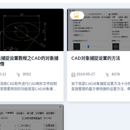
象捕捉设置教程之CAD的对象捕
CAD对象捕捉设置的方法
情
6-21
8552
2019-05-27
8378
浩辰CAD软件进行CAD图形文件绘制
如下就是CAD对象捕捉设置方法十分
常需要用到的功能就是CAD对象捕捉
是我整理的最方便快捷的设置方法，
今天我们就来给大家讲解一下CAD的
读之后可以得到一定的帮助。 捕捉选
置 当设置了某些
个比较形象的标记，大部分选项都比
打开了对象捕捉后，在绘图或编辑图形
果对有些选项不太清楚，可以看后面
定位点或距离参数时，光标在靠近图形
好这些选项后，只要打开对象捕捉，
或顶点时，在满足条件的特征点处就会
直起作用。很多人习惯与将所有选项
记，此时单击就可以将坐标定位到捕捉
不仅会增加cad在捕捉时的计算量，
距离图形多远就能进
之间也会造成相互干扰，所以不建议