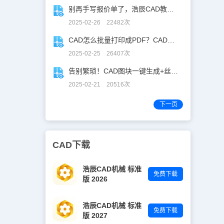
圆心等常用选
别再手写报价单了，浩辰CAD教你一键获取！
捉选项外，如
可以通过其他
2025-02-26 22482次
，而且可以设
nap(对象捕
CAD怎么批量打印成PDF？CAD转PDF一键批量完成！
捕捉工具栏
2025-02-25 26407次
种捕捉方式，
同时我们可以
告别繁琐！CAD图块一键生成+丝滑入库
临时追踪点和
临时取消对话
2025-02-21 20516次
捕捉选项，就
失效了。注
下一页
才起作用，如
出现定位点的
不起作用的，
时单击右键，
CAD下载
以看到，相对
点之间的中
当两点之间没
浩辰CAD机械 标准
以捕捉图中两
免费下载
版 2026
设置捕捉时只
只获取一个点
标。三维对象
浩辰CAD机械 标准
面中心以及最
免费下载
版 2027
选项的缩写在