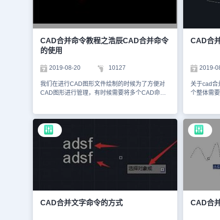
使用步骤如下：（1）在浩辰CAD中打开需要编辑
据命令行提
的图纸文件后，调用CAD分解命令EXPLODE。
象，按回车
（2）执行命令后，根据命令提示在图纸中选择需
如下图所示
要分解的图形。选定图形后，按回车键确认，此时
JOIN命
便可以看到图纸中的整个矩形被分解成了四条直线
只选择线，
CAD合并命令教程之浩辰CAD合并命令
CAD合
组成的矩形。如下图所示：2、CAD合并命令：
弧对象必须
的使用
JOINCAD合并命令可以合并相似对象以形成一个
有间隙。通
完整的对象。使用步骤如下：（1）在浩辰CAD中
CAD中合
2019-08-20
10127
2019-0
打开需要编辑的图纸文件后，调用CAD合并命令
望对大家有
JOIN。（2）执行命令后，根据命令提示在图纸中
可以关注浩
我们在进行CAD图形文件绘制的时候为了方便对
关于cad
框选需要合并的图形。（3）选定后，点击回车键
CAD教程
CAD图形进行管理，有时候需要将多个CAD命令
个整体需要
即可合并多段线。本文小编给大家分享了CAD合
绘制的CAD图形进行合并，今天我们就来说说
功后实体合
并与分解命令的相关使用技巧，希望对大家有所帮
CAD合并命令。 什么是CAD合并？ 合并就是将连
个时候如何
助。现在，就让我们一起在浩辰CAD软件中，运
接的两条直线合并为一条直线。其意思和前面讲到
作。 CA
用这两个基础命令，探索制图的无尽魅力吧！
的打断是相反的功能。 浩辰CAD合并命令的使用
细的介绍一
可以点击合并命令，也可以点击修改，下拉有个合
需要的图形
并。或者也可以输入J回车执行合并命令。 点击合
pe合并命
并命令后，点击两条直线，图例是一条白线和一条
选，按回车
红线。 点击两条线后，回车，那么两条线变为一
弧，变成了一条
条直线，但颜色变为红色，因为我先点击的红线，
两条没有连
后点击的白线，所以合并后的线变为先点击的红线
直接输入”
的红色。相反，如果我先点击白线，然后点击红
认即可变成一条
线，最后变为一条线的颜色是白色。 上面的介绍
圆，首先画
CAD合并文字命令的方式
CAD合
就是我们今天要和大家分享的关于浩辰CAD命令
令，选择圆
中CAD合并命令的相关内容介绍了，使用CAD合
到圆或进行