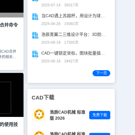
择源对象或
2025-07-14 35017次
点选需要转换
提示输入：
当CAD遇上苏超杯，用设计为球赛打call！
 转换完成
，最终效果图
2025-06-26 15092次
断合并命令
令主要用于合
用JOIN
浩辰青翼二三维设计平台：3D防滑设计更高效
命令相互连
2025-06-19 17505次
择线，要么只
弧对象必须位
CAD合并
CAD一键锁定坐标，图块批量插入快人N步！
以有间隙。本
件的相关绘
D软件中将
2025-06-18 18427次
大家讲解一
会了吗？各位
图纸中的圆
下一页
操作，更多
网教程专区
项，点击弹出
】功能选项。
在绘制的矩形
CAD下载
二个打断点。
点击鼠标左
操作，如下图
浩辰CAD机械 标准
免费下载
版 2026
如下图所示。
令的使用技
的【修改】选
的【合并】选
浩辰CAD机械 标准