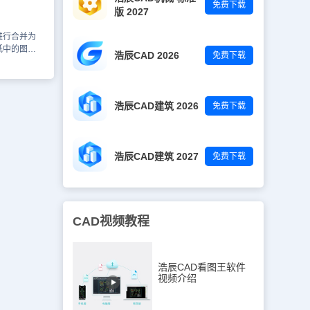
免费下载
并的两条直
版 2027
进行合并为
关于CAD
纸中的图形
浩辰CAD 2026
免费下载
法了，这两
AD软件中
！
使用技巧
好处CAD软
2、绘制完
浩辰CAD建筑 2026
免费下载
【修改】选
里找到【打
按钮，现在
来再选择第二
浩辰CAD建筑 2027
免费下载
后，点击鼠
打断操作，如
1、绘制任意
打断，如下图
的【修改】
CAD视频教程
里的【合并】
合并的两条直
可完成两条直
CAD软件
浩辰CAD看图王软件
关使用技
视频介绍
并命令的使
，更多相关