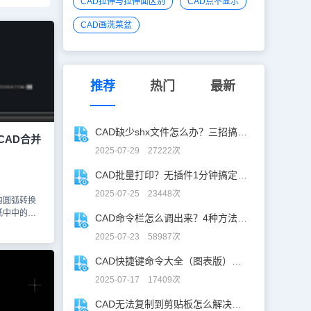
CAD拉伸与拉伸面区别
CAD点不显示
CAD画洗菜盆
推荐
热门
最新
CAD缺少shx文件怎么办？三招搞定SHX缺失难题
CAD合并
2025-07-29 27222次
CAD批量打印？无插件1分钟搞定，效率飙升90%！
2025-07-25 23448次
的圆弧转换
纸中中的圆
CAD命令栏怎么调出来？4种方法找回CAD命令栏
和小编一起
2025-07-23 58987次
AD合并命
中将圆弧转
CAD快捷键命令大全（图表版），从此告别低效绘图！
中打开图纸
圆弧转换成
2025-07-17 17409次
N就可以将圆
点击回车键确
CAD无法复制到剪贴板怎么解决？CAD复制失灵自救指南