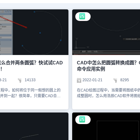
怎么合并两条圆弧？快试试CAD
CAD中怎么把圆弧转换成圆？
！
命令应用实例
8-21
14133
2022-01-21
8295
过程中，如何将位于同一假想的圆上的
在CAD绘图过程中，当需要将图纸中
并到一起？很简单，只需要CAD合并
成整圆时，怎么用浩辰CAD软件将图
现。下面，来给大家介绍浩辰CAD软
弧变成圆？接下来的CAD绘图教程就
调用CAD合并命令来将位于同一假想
来了解一下浩辰CAD软件中通过调用C
条圆弧合并成到一起的方法步骤。
令将圆弧变成圆的方法技巧吧！CAD
两条圆弧的方法步骤：1、在浩辰CAD软
换成圆的操作步骤： 在浩辰CAD软件
纸后，选中需要合并的位于同一假想的
文件，如果想要将如下图所示的CAD
圆弧，如下图所示，有两条圆弧。2、
圆，可以直接调用CAD合并命令JOI
入命令：JOIN，按回车键确认后，根
弧转换为圆。 输入命令快捷键：J，