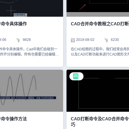
示在图纸中框选需要合并的两个圆弧对
认。 执行命令后，命令行会提示：选
键确认后即可将其合并成一整个圆弧。
要一次合并的多个对象，此时用鼠标
：注意事项：（1）线与弧是无法使用
成圆的圆弧，点击空格。 根据命令行
令相互连接的，因此在选取对象时，要么
L，点击空格键即可将圆弧转换成圆。
要么只选择弧。（2）选取要连接的圆
后，命令行会提示已将圆弧转换为圆
并命令具体操作
CAD合并命令教程之CAD打
位于同一假想的圆上，但它们之间可以
如下所示： 浩辰CAD软件中JOIN命
过上述方法步骤，你可以轻松地在
并相似对象以形成一个完整的对象。在使
并位于同一假想的圆上的两条圆弧，希
命令时要注意线与弧是无法使用JOIN
8-06
9828
2019-08-02
6230
所帮助。对此感兴趣的设计师小伙伴们
接的。因此在选取对象时，要么只选
辰CAD官网教程专区，小编会在后续
选择弧。在选择要连接的圆弧时，圆
合并命令具体操作，Cad中我们会碰到一
在CAD绘图的过程中，我们经常会用到
文章中给大家分享更多精彩内容哦！
于同一假想的圆上，但是它们之间可
炸开分别编辑，所有也需要已经编辑成
以及CAD打断功能来进行CAD图形文
篇CAD绘图教程给大家分享了浩辰CA
并一下作图，方便后续选中和设置，这
制操作，今天我们使用浩辰CAD来给
圆弧转换成圆的具体操作步骤，你学
操作，下面讲一下cad合并命令具体操
下CAD中的打断功能以及合并功能。 CAD打断功
小伙伴在CAD绘图过程中如果需要将
D中如何运用合并命令来作图?下面小编详
能 步骤一：打开浩辰CAD软件，任意绘制一个矩
弧转换成圆的话可以参考上述步骤来
下，合并命令的运用。 1、首先,画出
形，如下图所示。 步骤二：绘制完任意矩形之
CAD实用技巧请访问浩辰CAD软件官
（这里以圆弧+直线为例），直接输入
后，在上方菜单栏里找到【修改】选
查看。
令选j，接着,选择需要合并的对象，可全
下拉菜单，在下拉菜单里找到【打断
确认.会发现原来所画的几条线和圆
步骤三：点击【打断】功能按钮，现
多线段。如下图所示: 2、然后,画
上任意选择一个点，接下来再选择第
接的线，但是必须处于同一水平线上，
步骤四：第二个打断点选择完毕后，
 J”合并命令，选择两条直线，按回车确
键，即可完成对指定两点之间的打断
直线。如下图所示 3、圆弧延伸
所示。 CAD合并功能 步骤一：绘制任意一条直
一段圆弧，然后直接输入”J”合并命
线，先用打断功能将这条直线打断，
并命令操作方法
CAD打断命令及CAD合并命
弧回车，此时命令提示栏提示“以合并
步骤二：接下来再点击上方菜单栏里
巧
闭合（L）”,接着输入L,回车确认，会发
项，弹出下拉菜单，选择下拉菜单里