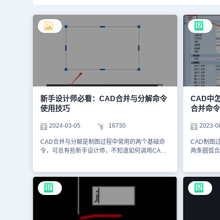
新手设计师必看：CAD合并与分解命令
CAD中
使用技巧
合并命令
2024-03-05
16730
2023-0
CAD合并与分解是制图过程中常用的两个基础命
CAD制图
令，可总有些新手设计师，不知道如何调用CAD
两条圆弧合
合并与分解命令。下面，小编就以多段线的合并与
命令即可实
分解为例，给大家分享浩辰CAD软件中CAD合并
件中，通过
与分解命令的使用技巧，一起来看看吧！CAD合
的圆上的两
并与分解命令使用技巧：1、CAD分解命令：
CAD合并
EXPLODECAD分解命令可以将复合对象分解为其
件中打开图
部件对象。分解后，颜色、线型和线宽可能会发生
圆上的两条
改变，分解结果取决于要分解的复合对象的类型。
在命令行输