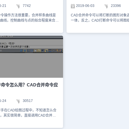
弧已经变成了一个整圆。如下图所示
项，点击【合并】选项之后选择要合
6-21
7742
2019-06-03
23396
，可以把炸开图形又合并一起简单操
线。 步骤三：然后点击【enter】按钮，即可完成
改和编辑提供便利条件。所以是cad操
两条直线的合并，如下图所示。 以上，就是我们
命令操作方法很重要，合并样条曲线是
CAD合并命令可以将打断的图形对象
一个常用命令。
今天使用浩辰CAD软件来给大家讲解的
曲线，控制曲线与点的拟合程度来合
一体，反之，CAD打断命令可以将图
打断功能以及CAD合并功能的使用方
并的样条曲线是对象必须相接，合并后
打断。下面给大家详细介绍一下浩辰C
个功能都是CAD绘图中常用的功能哦
个样条曲线，下面是详细的介绍。
CAD打断命令和CAD合并命令的相关
并样条曲线1.打开素材图2.菜单栏【修
吧！CAD打断命令使用技巧：1、打开
并】3.在绘图区单击选择合并的源对象
件，任意绘制一个矩形，如下图所示。
击选择要合并到源的对象，按Enter键确
任意矩形之后，在上方菜单栏里找到
素材图那几个首尾相接但不相连的样条
项，点击弹出下拉菜单，在下拉菜单
了单个样条曲线（依次点击需要连接的
断】功能选项。3、点击【打断】功能
线） （合并样条曲线后效果图）以上
绘制的矩形上任意选择一个点，接下
是合并样条曲线的方法，需要注意点就
个打断点。4、第二个打断点选择完毕
真的注意命令行的操作。
标左键，即可完成对指定两点之间的
下图所示。CAD合并命令使用技巧：
一条直线，先用打断功能将这条直线
并命令怎么用？CAD合并命令应
所示。2、接下来再点击上方菜单栏里
选项，弹出下拉菜单，选择下拉菜单
选项，点击【合并】选项之后选择要
5-24
30517
线。3、然后点击【enter】按钮，即
线的合并，如下图所示。以上就是浩辰
新手在CAD绘图过程中，不知道怎么合
中CAD打断命令和CAD合并命令的相
，其实很简单，直接调用CAD合并命
巧，熟练掌握CAD打断命令和CAD合
么CAD合并命令怎么用呢？下面就和
用，可以帮助我们快速提高制图效率
了解一下浩辰CAD软件中CAD合并快