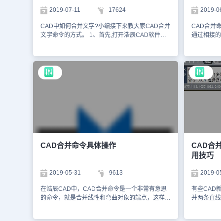
并命令将多个CAD图形进行合并有利于我们进行
现原来的圆
2019-07-11
17624
2019-0
CAD图形管理哦！
合并命令
作，后续修
CAD中如何合并文字?小编接下来教大家CAD合并
CAD合并
作并不可少
文字命令的方式。 1、首先,打开浩辰CAD软件，
通过相接的
进入到首页面的默认模型. 2、输入DT命令,然后写
并。需要合
入两个单行文字. 3、工具栏选择插入-合并文字，
的结果是单
快捷命令为TXT2MTXT。 4、提示选择对象，点击
【实战】合
两个单行文字，如图所示。 5、最后,选择完成后
改】>【合
按空格确定，点击文字查看为两个单行文字合并为
4.依次单
一个多行文字。 以上就是CAD合并文字命令的方
认。就能把
式，希望大家好好学习并熟练掌握。
曲线合并成
开放样条曲
绘制实例就
是一定要认
CAD合并命令具体操作
CAD合
用技巧
2019-05-31
9613
2019-0
在浩辰CAD中，CAD合并命令是一个非常有意思
有些CAD
的命令，就是合并线性和弯曲对象的端点，这样主
并两条直线
要是便于制图的操作。在其公共端点处合并一系列
令即可。那
有限的线性和开放的弯曲对象，以创建单个二维或
小编一起来