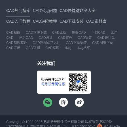
CAD热门搜索
CAD常见问题
CAD快捷键命令大全
CAD入门教程
CAD进阶教程
CAD下载安装
CAD素材库
CAD制图
CAD软件下载
CAD正版
免费CAD
下载CAD
国产
CAD
建筑CAD
CAD设计
CAD教程
CAD安装
CAD是什么
CAD制图软件
CAD制图初学入门
CAD下载安装
CAD图纸下载
CAD注册
CAD官网
CAD绘图
dwg
dwg格式
关注我们
扫码关注公众号
每月领专属优惠
Copyright © 1992-
2026
苏州浩辰软件股份有限公司 版权所有
苏ICP备
12077906号-1
增值电信业务经营许可证：
苏B2-20210241
苏公网安备