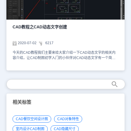
输入可以把大量规格化的文本保存在外部文件中，在图形中用
RTEXT 显示出来。选择 FILE 选项，会弹出文件选择对话框，提示用
户选择一个文本文件。使用 DIESEL 表达式作为输入，可以在图形中
动态的显示一些文字，比如在图形中显示当前的系统时间等。选择
DIESEL 选项，弹出对话框，如下图所示。在该对话框中输入或编辑
CAD教程之CAD动态文字创建
DIESEL表达式。确定后选择文本的插入位置。 CAD创建动态反应文
字示例1使用 RTEXT 显示文件位置可以使用 RTEXT 来自动记录文件
位置并在图中显示出来，无论你的文件在何处。使用 RTEXT 的
2020-07-02
6217
Diesel 选项，输入内容为$(getvar， "dwgprefix")$(getvar，
"dwgname")，则在图中指定位置会显示如下文本： 显示的文件名
今天的CAD教程我们主要来给大家介绍一下CAD动态文字的相关内
CAD创建动态反应文字示例2使用 RTEXT 显示日期、时间选择
容介绍，让CAD制图初学入门的小伙伴对CAD动态文字有一个简单
RTEXT 的 Diesel 选项，在弹出的表达式输入对话框中输入如下字符
的认识。CAD动态文字内容介绍菜单： [文本] →[动态文字]命令：
串：$(edtime，$(getvar，date)，DDD"， "D MON YYYY)，并在图
rtext 动态反应文字（Reactive text， RText）是扩展工具集中的一种
中指定 RTEXT 的位置，则 RTEXT 会显示如下当前日期文本： CAD
实体，主要功能是将一个文本文件的内容或一个 DIESEL 表达式的计
创建动态反应文字示例3使用 RTEXT 显示文本文件内容使用文件作
算结果作为文字对象显示在图中。使用 RTEXT 命令创建该类实体，
为输入可以把大量规格化的文本保存在外部文件中，在图形中用
并使用 RTEDIT 命令修改该类实体。浩辰CAD在平台软件中直接提
RTEXT显示出来。选择RTEXT 的“文件”选项，弹出文件选择对话
供 RText 功能，CAD制图初学入门者可以创建 RTEXT 实体用于显示
框，可选择一个文本文件。如下图所示。 对应属性框中的内容如下
某个文件中的文本内容，当文件内容改变时，图中 RTEXT 的显示内
图所示。 以上的CAD教程不仅给大家介绍了CAD动态文字创建的相
容也会随之改变，这样就相当于在图中建立了一个文件内容的外部参
相关标签
关内容，还列举了三个示例来给大家充分展示CAD创建动态反应文字
照，适合大量文本的保存和显示，如一些“说明”等。另外，通过
的相关介绍，CAD制图初学入门的小伙伴赶紧在浩辰CAD下载中心
RTEXT，用户可以发掘 DIESEL 表达式的强大功能，在图中创建能
安装一个CAD绘图软件来练习吧！
够动态改变的文本，如利用 DIESEL 表达式的“edtime”函数，在图中
CAD餐饮空间设计图
CAD对象特性
显示当前系统时间、日期等。以上就是小编今天使用浩辰CAD绘图软
件来给大家介绍的关于CAD动态文字的内容介绍了，想要学习CAD
室内设计CAD制图
CAD隐藏尺寸