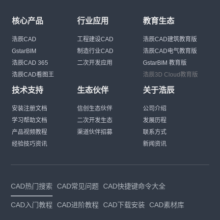
核心产品
行业应用
教育生态
浩辰CAD
工程建设CAD
浩辰CAD建筑教育版
GstarBIM
制造行业CAD
浩辰CAD电气教育版
浩辰CAD 365
二次开发应用
GstarBIM 教育版
浩辰CAD看图王
浩辰3D Cloud教育版
技术支持
生态伙伴
关于浩辰
安装注册文档
信创生态伙伴
公司介绍
学习帮助文档
二次开发生态
发展历程
产品视频教程
渠道伙伴招募
联系方式
经验技巧资讯
新闻资讯
CAD热门搜索
CAD常见问题
CAD快捷键命令大全
CAD入门教程
CAD进阶教程
CAD下载安装
CAD素材库