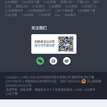
CAD制图
CAD软件下载
CAD正版
免费CAD
下载CAD
国产
CAD
建筑CAD
CAD设计
CAD教程
CAD安装
CAD是什么
CAD制图软件
CAD制图初学入门
CAD下载安装
CAD图纸下载
CAD注册
CAD官网
CAD绘图
dwg
dwg格式
关注我们
扫码关注公众号
每月领专属优惠
Copyright © 1992-
2026
苏州浩辰软件股份有限公司 版权所有
苏ICP备
12077906号-1
增值电信业务经营许可证：
苏B2-20210241
苏公网安备
32059002004222号
·
·
|
法律声明
隐私政策
数据安全与个人信息保护承诺
CAD
CAD软件
CAD下载