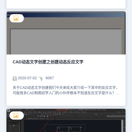
相关介绍，希望对CAD制图初学入门者有所帮助。CAD修改动态反
应文字输入命令 RTEdit 或选择菜单“扩展工具—>文本工具—>修改
RText”，在已创建的 Rtext 上点击，命题提供四个选项：文字样式
（S）：更改文字样式字高（H）：更改文字高度旋转角度（R）：更
改文字的旋转角度编辑（E）：修改内容 选择“编辑”选项后，弹出上
图所示的“Edit Rtext”对话框，如果该 RTEXT 以文件作为输入，则弹
出的对话框中是该文件的内容，用户修改后确定，则该文本文件也随
之被改变；如果以 DIESEL 作为输入，则弹出的对话框中是原来的
DIESEL 表达式，可以对之进行修改。关于CAD动态文字创建中的修
改动态反应文字就给各位CAD制图初学入门的小伙伴介绍到这里了，
大家可以去浩辰CAD下载中心免费下载CAD绘图软件来练习哦！
CAD动态文字创建之创建动态反应文字
2020-07-02
6067
关于CAD动态文字创建我们今天来给大家介绍一下其中的反应文字，
可能很多CAD制图初学入门的小伙伴根本不知道反应文字是什么？别
急，接下来的CAD教程就会让你明白了。CAD创建动态反应文字简
单介绍输入命令 RText 或选择菜单“扩展工具—>文本工具—>创建
RText”。如下图所示问为浩辰 CAD 中输入。RTEXT 命令后的提示。
首先给出了当前的文字样式、字高和旋转角度设置。RTEXT 命令提
供如下五个选项：文字样式（S）：选择文字样式字高（H）：定义
文字高度旋转角度（R）：定义文字旋转角度文件（F）：使用文件
作为输入Diesel（D）：使用 DIESEL 表达式作为输入使用文件作为