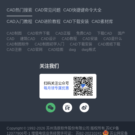
CAD热门搜索
CAD常见问题
CAD快捷键命令大全
CAD入门教程
CAD进阶教程
CAD下载安装
CAD素材库
CAD制图
CAD软件下载
CAD正版
免费CAD
下载CAD
国产
CAD
建筑CAD
CAD设计
CAD教程
CAD安装
CAD是什么
CAD制图软件
CAD制图初学入门
CAD下载安装
CAD图纸下载
CAD注册
CAD官网
CAD绘图
dwg
dwg格式
关注我们
扫码关注公众号
每月领专属优惠
Copyright © 1992-
2026
苏州浩辰软件股份有限公司 版权所有
苏ICP备
12077906号-1
增值电信业务经营许可证：
苏B2-20210241
苏公网安备