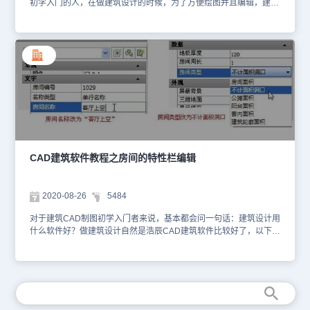
初学入门的人，在做建筑设计的时候，为了方便绘图并且编辑，建筑
设计用什么软件好呢？今天我们来简单了解下。在浩辰CAD绘图软件
中，关于建筑设计用什么软件好的问题，我们来简单了解下：1、打
开浩辰CAD绘图软件；2、一次修改多个房间名称，可选择多个需要
改为同名的房间对象，Ctrl+1 进入特性栏， 把房间名称栏内容原来
的“多个”删除，键入要求的名称即可。3、改房间类型属性，默认搜
索出来的房间类型属性默认是“房间面积”，在需要修改时，下拉列
表，从里面找到需要改的类型即可，如下图所示： 在浩辰CAD绘
图软件中，当我们在选择建筑设计用什么软件好的时候，可以根据自
己的绘图和编辑需要来选择，在国产CAD中，我们也可以根据此需求
来选择。
CAD建筑软件教程之房间的特性栏编辑
2020-08-26
5484
对于建筑CAD制图初学入门者来说，基本都会问一句话：建筑设计用
什么软件好？做建筑设计自然是浩辰CAD建筑软件比较好了，以下的
CAD教程中，小编就是要国产正版浩辰CAD建筑软件来给大家价绍
房间的特性栏编辑。房间对象的含义目前由多种属性识别，包括图
层、对象特性，在浩辰建筑中，房间对象也提供了特性栏编辑功能，
对多个房间对象的特性一次完成修改，方法如下。1. 一次修改多个房
间名称，可选择多个需要改为同名的房间对象，Ctrl+1 进入特性栏，
把房间名称栏内容原来的“多个”删除，键入要求的名称即可。2.改房