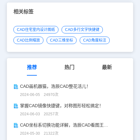
间类型属性，默认搜索出来的房间类型属性默认是“房间面积”，在需
要修改时，下拉列表，从里面找到需要改的类型即可，如下图所
相关标签
示。 通过以上的CAD教程，建筑CAD制图初学入门者应该已经了解
了房间的特性栏编辑，而这只是国产正版浩辰CAD建筑软件中的一个
小小功能更多关于CAD制图软件的功能介绍，大家可以关注浩辰
CAD住宅室内设计图纸
CAD多行文字快捷键
CAD官网，需要CAD下载的也可以在上面直接免费下载安装。
CAD比例缩放
CAD三维坐标
CAD角度标注
推荐
热门
最新
CAD画机器猫，浩辰CAD整花活儿！
2024-06-05 24970次
掌握CAD镜像快捷键，对称图形轻松搞定！
2024-06-03 20257次
CAD坐标系切换功能详解，浩辰CAD看图王让设计更自由！
2024-05-30 21322次