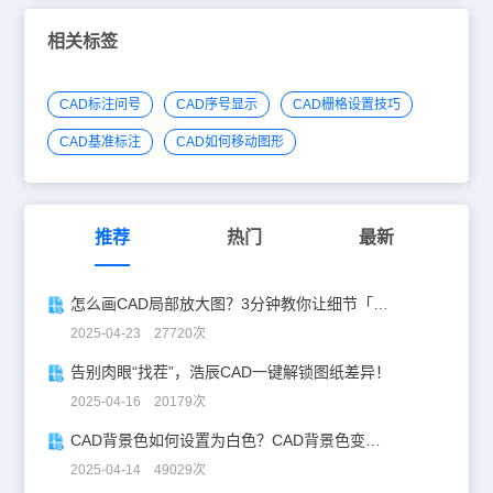
个点的截面对象以创建带有折弯的截面线。该选项将创建处于“截面
边界”状态的截面对象，并且活动截面会关闭。选择该选项后，命令
相关标签
行显示：指定起点：（指定点（1））指定下一点：（指定点（2））
指定下一点或按“Enter”键完成（指定点（3）或按Enter键）指定截面
视图方向上的下一点：（指定点以指示剪切平面的方向）（2）“正
CAD标注问号
CAD序号显示
CAD栅格设置技巧
交”选项：将截面对象与相对于UCS的正交方向对齐。选择该选项
后，命令行显示：将截面对齐至：[前（F）/后（B）/顶部（T）/底部
CAD基准标注
CAD如何移动图形
（B）/左（L）/右（R）]：指定选项截面平面就介绍到这里，更多的
教程大家可以到浩辰官网学习。
推荐
热门
最新
怎么画CAD局部放大图？3分钟教你让细节「说话」！
2025-04-23 27720次
告别肉眼“找茬”，浩辰CAD一键解锁图纸差异！
2025-04-16 20179次
CAD背景色如何设置为白色？CAD背景色变白实操指南
2025-04-14 49029次