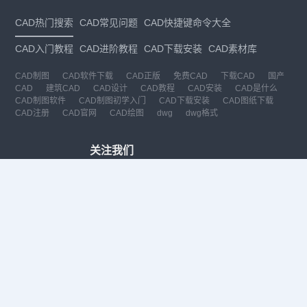
CAD热门搜索
CAD常见问题
CAD快捷键命令大全
CAD入门教程
CAD进阶教程
CAD下载安装
CAD素材库
CAD制图
CAD软件下载
CAD正版
免费CAD
下载CAD
国产
CAD
建筑CAD
CAD设计
CAD教程
CAD安装
CAD是什么
CAD制图软件
CAD制图初学入门
CAD下载安装
CAD图纸下载
CAD注册
CAD官网
CAD绘图
dwg
dwg格式
关注我们
扫码关注公众号
每月领专属优惠
Copyright © 1992-
2026
苏州浩辰软件股份有限公司 版权所有
苏ICP备
12077906号-1
增值电信业务经营许可证：
苏B2-20210241
苏公网安备