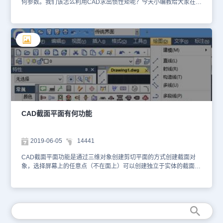
何参数。我们该怎么利用CAD求出惯性矩呢？今天小编教给大家在
CAD中求截面惯性距的教程。 1、打开CAD软件，打开图形文件，
在命令栏输入region（reg），将图形转为面域。 2、接着在命令栏
输入su命令，从大图中抛去中间的面域。 3、接着就可以计算惯性
矩了，输入massprop命令，计算惯性矩，可以求出阴影部分的惯性
距，如下图所示。 注意事项： 1、SU命令之后，先选大面域，确
定后选要抛去的面域。 2、惯性矩看“主力矩与质心的 X-Y 方向” 以上
就是CAD求截面惯性矩的教程，命令快捷键为su，希望大家能练习
一下。
CAD截面平面有何功能
2019-06-05
14441
CAD截面平面功能是通过三维对象创建剪切平面的方式创建截面对
象，选择屏幕上的任意点（不在面上）可以创建独立于实体的截面对
象，下面我们通过实例操作看一下。第一点可建立截面对象旋转所围
绕的点。第二点可创建截面对象。截面平面命令的启动方法如下。下
拉菜单：选择“绘图>建模>截面平面”命令；命令名：
sectionplane↙。命令启动后，命令行显示如下： 选择面或任意点以
定位截面线或[绘制截面（D）/正交（O）]：（指定点或输入选项）
命令行中各分歧选项说明如下。（1）“绘制截面”选项：定义具有多