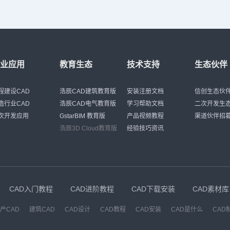
行业应用
教育生态
技术支持
生态伙伴
程建设CAD
浩辰CAD建筑教育版
安装注册文档
信创生态伙
造行业CAD
浩辰CAD电气教育版
学习帮助文档
二次开发生
次开发应用
GstarBIM 教育版
产品视频教程
渠道伙伴招
浩辰3D Cloud教育版
经验技巧资讯
CAD入门教程
CAD进阶教程
CAD下载安装
CAD素材库
产CAD
建筑CAD
CAD设计
CAD教程
CAD安装
CAD是什么
CAD