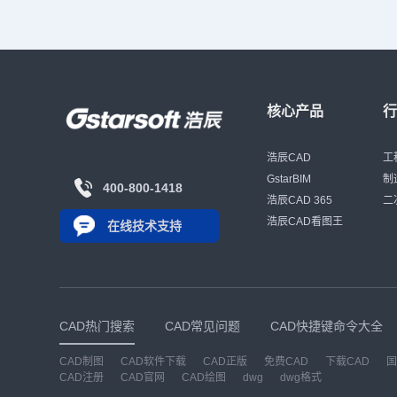
核心产品
浩辰CAD
工
GstarBIM
制
400-800-1418
浩辰CAD 365
二
浩辰CAD看图王
在线技术支持
CAD热门搜索
CAD常见问题
CAD快捷键命令大全
CAD制图
CAD软件下载
CAD正版
免费CAD
下载CAD
国
CAD注册
CAD官网
CAD绘图
dwg
dwg格式