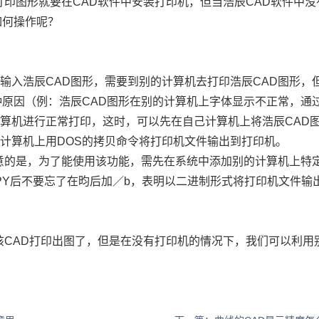
打印
图形就要在
CAD
软件中安装打印机，但当浩辰
CAD
软件中没
如何操作呢？
机输入浩辰
CAD
图形，需要到别的计算机去打印浩辰
CAD
图形，
种原因（例：浩辰
CAD
图形在别的计算机上字体显示不正常，通
计算机进行正常打印，这时，可以先在自己计算机上将浩辰
CAD
的计算机上用
DOS
的拷贝命令将打印机文件输出到打印机。
意的是，为了能使用该功能，需先在系统中添加别的计算机上特
PY
后不要忘了在昀后加／
b
，表明以二进制形式将打印机文件输
该CAD打印出图了，但是在没有打印机的情况下，我们可以利用