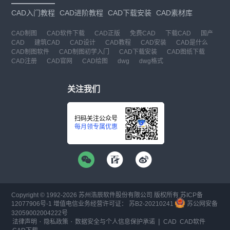
CAD入门教程
CAD进阶教程
CAD下载安装
CAD素材库
CAD制图
CAD软件下载
CAD正版
免费CAD
下载CAD
国产
CAD
建筑CAD
CAD设计
CAD教程
CAD安装
CAD是什么
CAD制图软件
CAD制图初学入门
CAD下载安装
CAD图纸下载
CAD注册
CAD官网
CAD绘图
dwg
dwg格式
关注我们
扫码关注公众号
每月领专属优惠
Copyright © 1992-
2026
苏州浩辰软件股份有限公司 版权所有
苏ICP备
12077906号-1
增值电信业务经营许可证：
苏B2-20210241
苏公网安备
32059002004222号
·
·
|
法律声明
隐私政策
数据安全与个人信息保护承诺
CAD
CAD软件