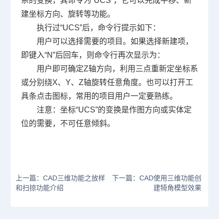
系的变换，其命令为
“UCS”
，它可以完成平移、新
建坐标方向、旋转等功能。
执行过
“UCS”
后，命令行提示如下：
用户可以选择需要的项目。如果选择新建项，
即键入
“N”
后回车，则命令行再次显示为：
用户即可确定
Z
轴方向，利用三点重新定坐标系
或分别绕
X
、
Y
、
Z
轴旋转任意角度。也可以打开工
具条点击图标，常用的项目用户一定要熟练。
注意：坐标
“UCS”
的变换是作图方向或实体定
位的需要，不可任意倾斜。
上一篇：CAD三维功能之放样
下一篇：CAD使用三维功能创
和扫掠功能介绍
建犄角模型效果