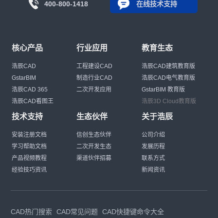
400-800-1418
在线技术支持
核心产品
行业应用
教育生态
浩辰CAD
工程建设CAD
浩辰CAD建筑教育版
GstarBIM
制造行业CAD
浩辰CAD电气教育版
浩辰CAD 365
二次开发应用
GstarBIM 教育版
浩辰CAD看图王
浩辰3D Cloud教育版
技术支持
生态伙伴
关于浩辰
安装注册文档
信创生态伙伴
公司介绍
学习帮助文档
二次开发生态
发展历程
产品视频教程
渠道伙伴招募
联系方式
经验技巧资讯
新闻资讯
CAD热门搜索
CAD常见问题
CAD快捷键命令大全