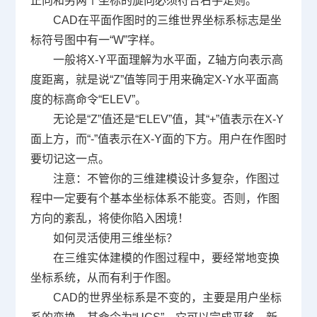
正向和另两个坐标的旋向必须符合右手定则。
CAD
在平面作图时的三维世界坐标系标志是坐
标符号图中有一
“W”
字样。
一般将
X-Y
平面理解为水平面，
Z
轴方向表示高
度距离，就是说
“Z”
值等同于用来确定
X-Y
水平面高
度的标高命令
“ELEV”
。
无论是
“Z”
值还是
“ELEV”
值，其
“+”
值表示在
X-Y
面上方，而
“-”
值表示在
X-Y
面的下方。用户在作图时
要切记这一点。
注意：不管你的三维建模设计多复杂，作图过
程中一定要有个基本坐标体系不能变。否则，作图
方向的紊乱，将使你陷入困境！
如何灵活使用三维坐标？
在三维实体建模的作图过程中，要经常地变换
坐标系统，从而有利于作图。
CAD
的世界坐标系是不变的，主要是用户坐标