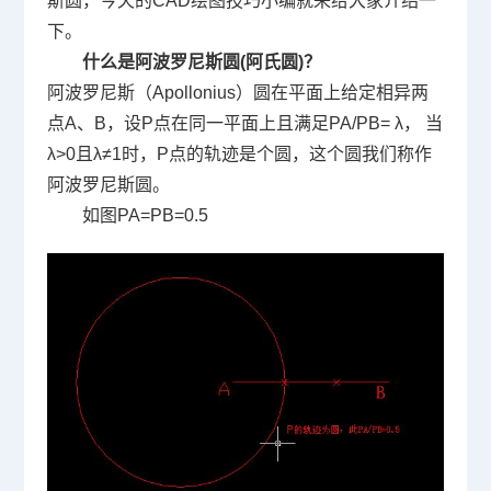
斯圆，今天的
CAD绘图
技巧小编就来给大家介绍一
下。
什么是阿波罗尼斯圆
(
阿氏圆
)
？
阿波罗尼斯（
Apollonius
）圆在平面上给定相异两
点
A
、
B
，设
P
点在同一平面上且满足
PA/PB= λ
， 当
λ>0
且
λ≠1
时，
P
点的轨迹是个圆，这个圆我们称作
阿波罗尼斯圆。
如图
PA=PB=0.5