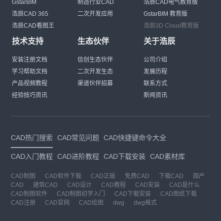
GstarBIM
制造行业CAD
浩辰CAD电气教育版
浩辰CAD 365
二次开发应用
GstarBIM 教育版
浩辰CAD看图王
浩辰3D Cloud教育版
技术支持
生态伙伴
关于浩辰
安装注册文档
信创生态伙伴
公司介绍
学习帮助文档
二次开发生态
发展历程
产品视频教程
渠道伙伴招募
联系方式
经验技巧资讯
新闻资讯
CAD热门搜索
CAD常见问题
CAD快捷键命令大全
CAD入门教程
CAD进阶教程
CAD下载安装
CAD素材库
CAD制图
CAD软件下载
CAD正版
免费CAD
下载CAD
国产
CAD
建筑CAD
CAD设计
CAD教程
CAD安装
CAD是什么
CAD制图软件
CAD制图初学入门
CAD下载安装
CAD图纸下载
CAD注册
CAD官网
CAD绘图
dwg
dwg格式