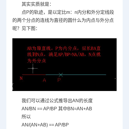
其实实质就是：
点
P
的轨迹，是以定比
m
：
n
内分和外分定线段
的两个分点的连线为直径的圆什么为内点与外分点
呢？见下图：
我们可以通过公式推导出
AN
的长度
AN/BN == AP/BP
其中
BN=AN+AB
所以
AN/(AN+AB) == AP/BP