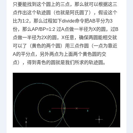
只要能找到这个圆上的三点，那么就可以根据这三
点作出这个轨迹圆（也就是阿氏圆了），假设这个
比为
1:2
，那么过程如下
divide
命令把
AB
平分为
3
份，那么
AP/BP=1:2
过
A
点做一半径为
X
的圆，过
B
点做一半径为
2X
的圆，
X
任意，确保两圆能相交就
可以了（黄色的两个圆）用三点作圆（一点为靠近
A
的平分点，另外两点为上面两个黄色圆的交
点），得到青色的圆就是我们所求的轨迹圆。