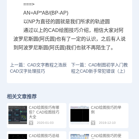
===>
AN=AP*AB/(BP-AP)
以
NP
为直径的圆就是我们所求的轨迹圆
通过以上的CAD绘图技巧介绍，相信大家对阿
波罗尼斯圆
(
阿氏圆
)
也有了一定的认识，之后有人说
到阿波罗尼斯圆
(
阿氏圆
)
我们也就不再陌生了。
上一篇：CAD文字教程之浩辰
下一篇：CAD制图初学入门教
CAD汉字处理技巧
程之CAD新手常犯错误（上）
相关文章推荐
CAD绘图技巧有哪
CAD绘图技巧的举
些？CAD绘图技巧
例
大全
2020-01-03
2019-12-10
CAD绘图技巧总结
CAD绘图技巧的使