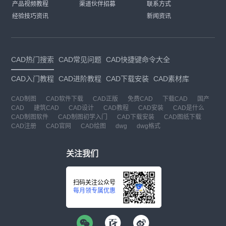
产品视频教程
渠道伙伴招募
联系方式
经验技巧资讯
新闻资讯
CAD热门搜索
CAD常见问题
CAD快捷键命令大全
CAD入门教程
CAD进阶教程
CAD下载安装
CAD素材库
CAD制图
CAD软件下载
CAD正版
免费CAD
下载CAD
国产
CAD
建筑CAD
CAD设计
CAD教程
CAD安装
CAD是什么
CAD制图软件
CAD制图初学入门
CAD下载安装
CAD图纸下载
CAD注册
CAD官网
CAD绘图
dwg
dwg格式
关注我们
扫码关注公众号
每月领专属优惠