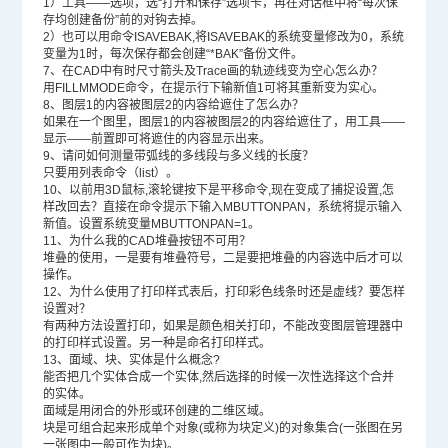
1）工具——选项，选“打开和保存”选项卡，再在对话框中将“每次保
存均创建备份”前的对钩去掉。
2）也可以用命令ISAVEBAK,将ISAVEBAK的系统变量修改为0，系统
变量为1时，每次保存都会创建“*BAK”备份文件。
7、在CAD中有时尺寸箭头及Trace画的轨迹线变为空心怎么办？
用FILLMMODE命令，在提示行下输新值1可将其重新变为实心。
8、图层1的内容被图层2的内容给遮住了怎么办？
如果在一个图里，图层1的内容被图层2的内容给遮住了，用工具——
显示——前置即可将遮住的内容显示出来。
9、请问如何测量带弧线的多线段与多义线的长度？
只要用列表命令（list）。
10、以前用3D鼠标,滚轮键按下是平移命令,现在变成了捕捉设置,怎
样改回去？直接在命令提示下输入MBUTTONPAN，系统将提示输入
新值。设置系统变量MBUTTONPAN=1。
11、为什么我的CAD堆叠按钮不可用？
堆叠的使用，一是要有堆叠符号，二是要把堆叠的内容选中后才可以
操作。
12、为什么使用了打印样式表后，打印彩色线条时还是虚线？要怎样
设置对？
有两种方法设置打印，如果是颜色相关打印，不能改变图层管理器中
的打印样式设置。另一种是命名打印样式。
13、面域、块、实体是什么概念?
能否把几个实体合成一个实体,然后选择的时候一次性选择这个合并
的实体。
面域是用闭合的外形或环创建的二维区域。
块是可组合起来形成单个对象(或称为块定义)的对象集合(一张图在另
一张图中一般可作为块)。