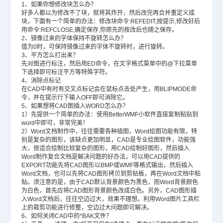
1、如果你想修改块怎么办？
好多人都以为修改不了块，就将其炸开，然后改完再合并重定义成
块，下面有一个简单的办法：修改块命令:REFEDIT,按提示,修改好后
用命令:REFCLOSE,确定保存,你原先的按改后也随之保存。
2、镜像过来的字体保持不旋转怎么办？
值为0时，可保持镜像过来的字体不旋转时，进行旋转。
3、平方怎么打出来？
先对图进行标注，然后用ED命令，在文字格式菜单中的@下拉菜单
下选择即可标注平方等特殊字符。
4、消除点标记
在CAD中有时有交叉点标记会在鼠标点击处产生，用BLIPMODE命
令，并在提示行下输入OFF即可消除它。
5、如果想将CAD图插入WORD怎么办？
1）先提供一个简单的办法：使用BetterWMF小软件直接复制粘贴到
word中即可，非常完美！
2）Word文档制作中，往往需要各种插图，Word绘图功能有限，特
别是复杂的图形，该缺点更加明显，CAD是专业绘图软件，功能强
大，很适合绘制比较复杂的图形，用CAD绘制好图形，然后插入
Word制作复合文档是解决问题的好办法，可以用CAD提供的
EXPORT功能先将CAD图形以BMP或WMF等格式输出，然后插入
Word文档，也可以先将CAD图形拷贝到剪贴板，再在Word文档中粘
贴。须注意的是，由于CAD默认背景颜色为黑色，而Word背景颜色
为白色，首先应将CAD图形背景颜色改成白色。另外，CAD图形插
入Word文档后，往往空边过大，效果不理想。利用Word图片工具栏
上的裁剪功能进行修整，空边过大问题即可解决。
6、如何关闭CAD中的*BAK文件？