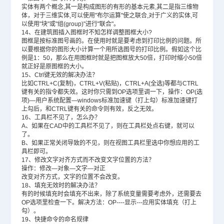
实体有两个概念,其一是构成图形的有形的基本元素,其二是指三维物
体，对于三维实体,可以使用"布尔运算"使之联合,对于广义的实体,可
以使用"块"或"组(group)"进行"联合"。
14、在建筑图插入图框时不知怎样调整图框大小?
图框是按标准图号画的。在使用时就是要考虑到打印比例的问题。所
以要根据你的图形大小计算一个用所选图号的打印比例。假如这个比
例是1：50，那么在用图框时就是把图框放大50倍，打印时缩小50倍
就正好是原图框的大小。
15、Ctrl键无效的解决办法？
比如CTRL+C(复制)，CTRL+V(粘贴)，CTRL+A(全选)等都与CTRL
键有关的指令都失效。这时你只需到OP选项里调一下，操作：OP(选
项)—用户系统配置—windows标准加速键（打上勾）标准加速键打
上勾后，和CTRL键有关的命令则有效，反之无效。
16、工具栏不见了，怎么办？
A、如果在CAD中的工具栏不见了，则在工具栏处点右键，就可以
了。
B、如果正常关闭导致的不见，则在视图工具栏里选中你想应用的工
具栏即可。
17、修改文字对齐方式而不改变文字位置的方法？
操作：修改—对象—文字—对正
改变对齐方式，文字的位置不会改变。
18、填充无效时的解决办法？
有的时候填充时会填充不出来，除了系统变量需要考虑外，还需要去
OP选项里检查一下。解决方法：OP----显示---应用实体填充（打上
勾）。
19、快捷命令的命名规律