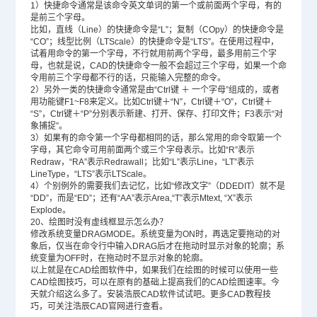
1）快捷命令通常是该命令英文单词的第一个或前面两个字母，有的
是前三个字母。
比如，直线（Line）的快捷命令是“L”；复制（COpy）的快捷命令是
“CO”；线型比例（LTScale）的快捷命令是“LTS”。在使用过程中，
试着用命令的第一个字母，不行就用前两个字母，最多用前三个字
母，也就是说，CAD的快捷命令一般不会超过三个字母，如果一个命
令用前三个字母都不行的话，只能输入完整的命令。
2）另外一类的快捷命令通常是由“Ctrl键 ＋ 一个字母”组成的，或者
用功能键F1~F8来定义。比如Ctrl键＋“N”，Ctrl键＋“O”，Ctrl键＋
“S”，Ctrl键＋“P”分别表示新建、打开、保存、打印文件；F3表示“对
象捕捉”。
3）如果有的命令第一个字母都相同的话，那么常用的命令取第一个
字母，其它命令可用前面两个或三个字母表示。比如“R”表示
Redraw，“RA”表示Redrawall；比如“L”表示Line，“LT”表示
LineType，“LTS”表示LTScale。
4）个别例外的需要我们去记忆，比如“修改文字”（DDEDIT）就不是
“DD”，而是“ED”；还有“AA”表示Area,“T”表示Mtext, “X”表示
Explode。
20、绘图时没有虚线框显示怎么办？
修改系统变量DRAGMODE。系统变量为ON时，再选定要拖动的对
象后，仅当在命令行中输入DRAG后才在拖动时显示对象的轮廓；系
统变量为OFF时，在拖动时不显示对象的轮廓。
以上就是在CAD绘图软件中，如果我们在绘图的时候可以使用一些
CAD绘图技巧，可以在原有的基础上提高我们的CAD绘图速率。今
天就介绍这么多了。安装浩辰
CAD软件
试试吧。更多
CAD教程
技
巧，可关注浩辰CAD官网进行查看。