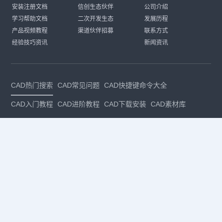
安装注册文档
信创生态伙伴
公司介绍
学习帮助文档
二次开发生态
发展历程
产品视频教程
渠道伙伴招募
联系方式
经验技巧资讯
新闻资讯
CAD热门搜索
CAD常见问题
CAD快捷键命令大全
CAD入门教程
CAD进阶教程
CAD下载安装
CAD素材库
CAD制图
CAD软件下载
CAD正版
免费CAD
下载CAD
国产
CAD
建筑CAD
CAD设计
CAD教程
CAD安装
CAD是什么
CAD制图软件
CAD制图初学入门
CAD下载安装
CAD图纸下载
CAD注册
CAD官网
CAD绘图
dwg
dwg格式
关注我们
扫码关注公众号
每月领专属优惠