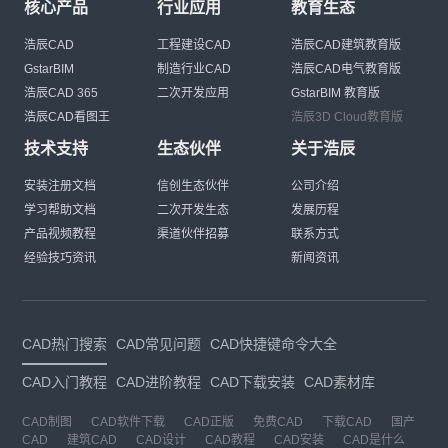
核心产品
行业应用
教育生态
浩辰CAD
工程建设CAD
浩辰CAD建筑教育版
GstarBIM
制造行业CAD
浩辰CAD电气教育版
浩辰CAD 365
二次开发应用
GstarBIM 教育版
浩辰CAD看图王
浩辰3D Cloud教育版
技术支持
生态伙伴
关于浩辰
安装注册文档
信创生态伙伴
公司介绍
学习帮助文档
二次开发生态
发展历程
产品视频教程
渠道伙伴招募
联系方式
经验技巧资讯
新闻资讯
CAD热门搜索
CAD常见问题
CAD快捷键命令大全
CAD入门教程
CAD进阶教程
CAD下载安装
CAD素材库
CAD制图
CAD软件下载
CAD正版
免费CAD
下载CAD
国产
CAD
建筑CAD
CAD设计
CAD教程
CAD安装
CAD是什么