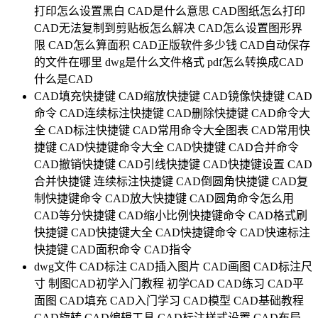
打印怎么设置黑白
CAD是什么意思
CAD图纸怎么打印
CAD无法复制到剪贴板怎么解决
CAD怎么设置图形界
限
CAD怎么算面积
CAD正版软件多少钱
CAD自动保存
的文件在哪里
dwg是什么文件格式
pdf怎么转换成CAD
什么是CAD
CAD填充快捷键
CAD缩放快捷键
CAD镜像快捷键
CAD
命令
CAD连续标注快捷键
CAD删除快捷键
CAD命令大
全
CAD标注快捷键
CAD常用命令大全图表
CAD常用快
捷键
CAD快捷键命令大全
CAD快捷键
CAD合并命令
CAD撤销快捷键
CAD引线快捷键
CAD快捷键设置
CAD
合并快捷键
连续标注快捷键
CAD倒圆角快捷键
CAD复
制快捷键命令
CAD放大快捷键
CAD圆角命令怎么用
CAD等分快捷键
CAD缩小比例快捷键命令
CAD格式刷
快捷键
CAD快捷键大全
CAD快捷键命令
CAD快速标注
快捷键
CAD面积命令
CAD指令
dwg文件
CAD标注
CAD插入图片
CAD画图
CAD标注尺
寸
制图CAD初学入门教程
初学CAD
CAD练习
CAD平
面图
CAD填充
CAD入门学习
CAD模型
CAD基础教程
CAD旋转
CAD编辑工具
CAD标注样式设置
CAD布局