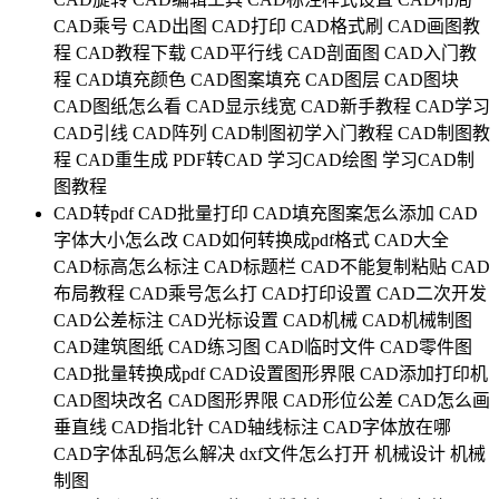
CAD乘号
CAD出图
CAD打印
CAD格式刷
CAD画图教
程
CAD教程下载
CAD平行线
CAD剖面图
CAD入门教
程
CAD填充颜色
CAD图案填充
CAD图层
CAD图块
CAD图纸怎么看
CAD显示线宽
CAD新手教程
CAD学习
CAD引线
CAD阵列
CAD制图初学入门教程
CAD制图教
程
CAD重生成
PDF转CAD
学习CAD绘图
学习CAD制
图教程
CAD转pdf
CAD批量打印
CAD填充图案怎么添加
CAD
字体大小怎么改
CAD如何转换成pdf格式
CAD大全
CAD标高怎么标注
CAD标题栏
CAD不能复制粘贴
CAD
布局教程
CAD乘号怎么打
CAD打印设置
CAD二次开发
CAD公差标注
CAD光标设置
CAD机械
CAD机械制图
CAD建筑图纸
CAD练习图
CAD临时文件
CAD零件图
CAD批量转换成pdf
CAD设置图形界限
CAD添加打印机
CAD图块改名
CAD图形界限
CAD形位公差
CAD怎么画
垂直线
CAD指北针
CAD轴线标注
CAD字体放在哪
CAD字体乱码怎么解决
dxf文件怎么打开
机械设计
机械
制图