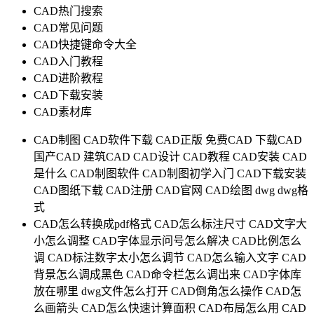
CAD热门搜索
CAD常见问题
CAD快捷键命令大全
CAD入门教程
CAD进阶教程
CAD下载安装
CAD素材库
CAD制图
CAD软件下载
CAD正版
免费CAD
下载CAD
国产CAD
建筑CAD
CAD设计
CAD教程
CAD安装
CAD
是什么
CAD制图软件
CAD制图初学入门
CAD下载安装
CAD图纸下载
CAD注册
CAD官网
CAD绘图
dwg
dwg格
式
CAD怎么转换成pdf格式
CAD怎么标注尺寸
CAD文字大
小怎么调整
CAD字体显示问号怎么解决
CAD比例怎么
调
CAD标注数字太小怎么调节
CAD怎么输入文字
CAD
背景怎么调成黑色
CAD命令栏怎么调出来
CAD字体库
放在哪里
dwg文件怎么打开
CAD倒角怎么操作
CAD怎
么画箭头
CAD怎么快速计算面积
CAD布局怎么用
CAD