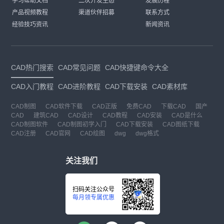
学习帮助文档
二次开发生态
发展历程
产品视频教程
渠道伙伴招募
联系方式
经验技巧资讯
新闻资讯
CAD热门搜索
CAD常见问题
CAD快捷键命令大全
CAD入门教程
CAD进阶教程
CAD下载安装
CAD素材库
CAD制图
CAD软件下载
CAD正版
免费CAD
下载CAD
国产
CAD
建筑CAD
CAD设计
CAD教程
CAD安装
CAD是什么
CAD制图软件
CAD制图初学入门
CAD下载安装
CAD图纸下载
CAD注册
CAD官网
CAD绘图
dwg
dwg格式
关注我们
扫码关注公众号
每月领专属优惠