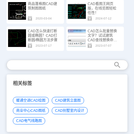
商品蓬格图CAD建
CAD看图王网页
筑制图图纸
版，在线览图轻松
任性！
2020-03-04
2024-07-12
CAD怎么快速打断
CAD怎么批量替换
圆或椭圆？CAD打
文字？试试建筑
断圆/椭圆方法步骤
CAD查找替换命
令！
2023-07-17
2023-07-07
相关标签
暖通空调CAD绘图
CAD建筑立面图
商业中心CAD图纸
CAD别墅室内设计
CAD电气线路图