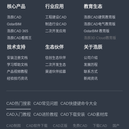
核心产品
行业应用
教育生态
浩辰CAD
工程建设CAD
浩辰CAD建筑教育版
GstarBIM
制造行业CAD
浩辰CAD电气教育版
浩辰CAD 365
二次开发应用
GstarBIM 教育版
浩辰CAD看图王
浩辰3D Cloud教育版
技术支持
生态伙伴
关于浩辰
安装注册文档
信创生态伙伴
公司介绍
学习帮助文档
二次开发生态
发展历程
产品视频教程
渠道伙伴招募
联系方式
经验技巧资讯
新闻资讯
CAD热门搜索
CAD常见问题
CAD快捷键命令大全
CAD入门教程
CAD进阶教程
CAD下载安装
CAD素材库
CAD制图
CAD软件下载
CAD正版
免费CAD
下载CAD
国产