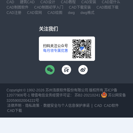
CAD
建筑CAD
CAD设计
CAD教程
CAD安装
CAD是什么
CAD制图软件
CAD制图初学入门
CAD下载安装
CAD图纸下载
CAD注册
CAD官网
CAD绘图
dwg
dwg格式
关注我们
扫码关注公众号
每月领专属优惠
Copyright © 1992-
2026
苏州浩辰软件股份有限公司 版权所有
苏ICP备
12077906号-1
增值电信业务经营许可证：
苏B2-20210241
苏公网安备
32059002004222号
·
·
|
法律声明
隐私政策
数据安全与个人信息保护承诺
CAD
CAD软件
CAD下载