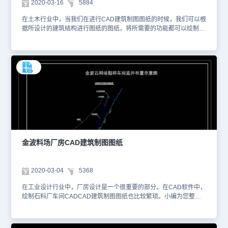
2020-03-16
5884
在土木行业中，当我们在进行CAD建筑制图图纸的时候，我们可以根
据所设计的建筑结构进行图纸的图纸，将所需要的功能都可以绘制出
来，得到完整的三百叶CAD建筑图纸，到时候，我们就可以按图施工
了。小编整为您整理了一些CAD建筑制图图纸图纸提供给大家，你可
以使用浩辰CAD看图王或者浩辰CAD电脑版进行在线查看，便于参
考。本素材仅用于互相学习资料，请勿商用。更多图纸库资源可访问
浩辰CAD官网进行学习。 1、三百叶的CAD建筑图纸
金波料场厂房CAD建筑制图图纸
2020-03-04
5368
在工业设计行业中，厂房设计是一个很重要的部分。在CAD软件中，
绘制石料厂车间CADCAD建筑制图图纸也比较繁琐。小编为您整理
了某料场厂房设计CAD图纸提供给大家，你可以使用浩辰CAD看图
王进行在线查看，便于参考。本素材仅用于互相学习资料，请勿商
用。更多图纸库资源可访问浩辰CAD官网进行学习。1、金波石料场