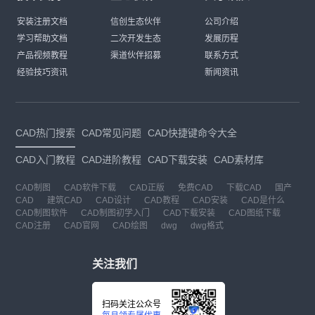
安装注册文档
信创生态伙伴
公司介绍
学习帮助文档
二次开发生态
发展历程
产品视频教程
渠道伙伴招募
联系方式
经验技巧资讯
新闻资讯
CAD热门搜索
CAD常见问题
CAD快捷键命令大全
CAD入门教程
CAD进阶教程
CAD下载安装
CAD素材库
CAD制图
CAD软件下载
CAD正版
免费CAD
下载CAD
国产
CAD
建筑CAD
CAD设计
CAD教程
CAD安装
CAD是什么
CAD制图软件
CAD制图初学入门
CAD下载安装
CAD图纸下载
CAD注册
CAD官网
CAD绘图
dwg
dwg格式
关注我们
扫码关注公众号