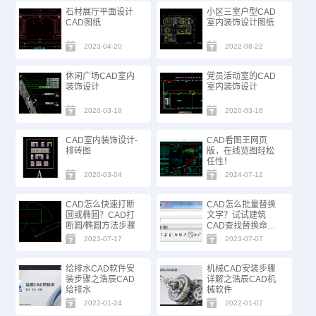
石材展厅平面设计
小区三室户型CAD
CAD图纸
室内装饰设计图纸
2023-04-20
2022-08-22
休闲广场CAD室内
党员活动室的CAD
装饰设计
室内装饰设计
2020-03-19
2020-03-16
CAD室内装饰设计-
CAD看图王网页
排砖图
版，在线览图轻松
任性！
2020-03-04
2024-07-12
CAD怎么快速打断
CAD怎么批量替换
圆或椭圆？CAD打
文字？试试建筑
断圆/椭圆方法步骤
CAD查找替换命
令！
2023-07-17
2023-07-07
给排水CAD软件安
机械CAD安装步骤
装步骤之浩辰CAD
详解之浩辰CAD机
给排水
械软件
2022-01-24
2022-01-07