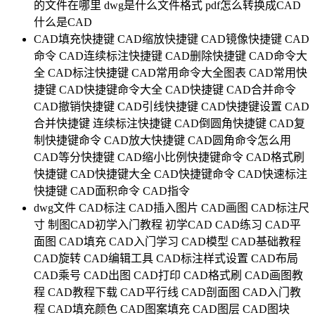
的文件在哪里
dwg是什么文件格式
pdf怎么转换成CAD
什么是CAD
CAD填充快捷键
CAD缩放快捷键
CAD镜像快捷键
CAD
命令
CAD连续标注快捷键
CAD删除快捷键
CAD命令大
全
CAD标注快捷键
CAD常用命令大全图表
CAD常用快
捷键
CAD快捷键命令大全
CAD快捷键
CAD合并命令
CAD撤销快捷键
CAD引线快捷键
CAD快捷键设置
CAD
合并快捷键
连续标注快捷键
CAD倒圆角快捷键
CAD复
制快捷键命令
CAD放大快捷键
CAD圆角命令怎么用
CAD等分快捷键
CAD缩小比例快捷键命令
CAD格式刷
快捷键
CAD快捷键大全
CAD快捷键命令
CAD快速标注
快捷键
CAD面积命令
CAD指令
dwg文件
CAD标注
CAD插入图片
CAD画图
CAD标注尺
寸
制图CAD初学入门教程
初学CAD
CAD练习
CAD平
面图
CAD填充
CAD入门学习
CAD模型
CAD基础教程
CAD旋转
CAD编辑工具
CAD标注样式设置
CAD布局
CAD乘号
CAD出图
CAD打印
CAD格式刷
CAD画图教
程
CAD教程下载
CAD平行线
CAD剖面图
CAD入门教
程
CAD填充颜色
CAD图案填充
CAD图层
CAD图块