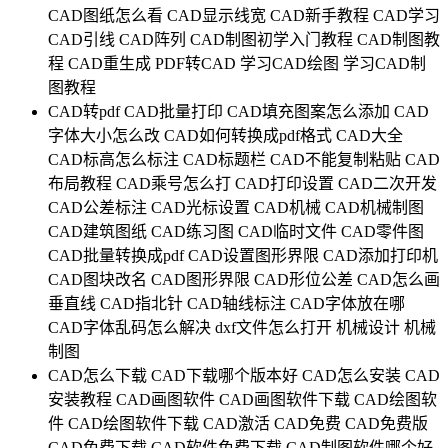
CAD图纸怎么看
CAD显示线宽
CAD新手教程
CAD学习
CAD引线
CAD阵列
CAD制图初学入门教程
CAD制图教
程
CAD重生成
PDF转CAD
学习CAD绘图
学习CAD制
图教程
CAD转pdf
CAD批量打印
CAD填充图案怎么添加
CAD
字体大小怎么改
CAD如何转换成pdf格式
CAD大全
CAD标高怎么标注
CAD标题栏
CAD不能复制粘贴
CAD
布局教程
CAD乘号怎么打
CAD打印设置
CAD二次开发
CAD公差标注
CAD光标设置
CAD机械
CAD机械制图
CAD建筑图纸
CAD练习图
CAD临时文件
CAD零件图
CAD批量转换成pdf
CAD设置图形界限
CAD添加打印机
CAD图块改名
CAD图形界限
CAD形位公差
CAD怎么画
垂直线
CAD指北针
CAD轴线标注
CAD字体放在哪
CAD字体乱码怎么解决
dxf文件怎么打开
机械设计
机械
制图
CAD怎么下载
CAD下载哪个版本好
CAD怎么安装
CAD
安装教程
CAD画图软件
CAD画图软件下载
CAD绘图软
件
CAD绘图软件下载
CAD激活
CAD免费
CAD免费版
CAD免费下载
CAD软件免费下载
CAD制图软件哪个好