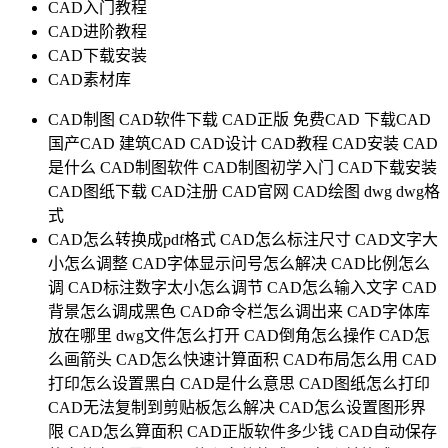
CAD入门教程
CAD进阶教程
CAD下载安装
CAD素材库
CAD制图
CAD软件下载
CAD正版
免费CAD
下载CAD
国产CAD
建筑CAD
CAD设计
CAD教程
CAD安装
CAD
是什么
CAD制图软件
CAD制图初学入门
CAD下载安装
CAD图纸下载
CAD注册
CAD官网
CAD绘图
dwg
dwg格
式
CAD怎么转换成pdf格式
CAD怎么标注尺寸
CAD文字大
小怎么调整
CAD字体显示问号怎么解决
CAD比例怎么
调
CAD标注数字太小怎么调节
CAD怎么输入文字
CAD
背景怎么调成黑色
CAD命令栏怎么调出来
CAD字体库
放在哪里
dwg文件怎么打开
CAD倒角怎么操作
CAD怎
么画箭头
CAD怎么快速计算面积
CAD布局怎么用
CAD
打印怎么设置黑白
CAD是什么意思
CAD图纸怎么打印
CAD无法复制到剪贴板怎么解决
CAD怎么设置图形界
限
CAD怎么算面积
CAD正版软件多少钱
CAD自动保存