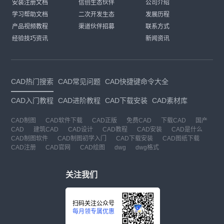
安装注册文档
信创生态伙伴
公司介绍
学习帮助文档
二次开发生态
发展历程
产品视频教程
渠道伙伴招募
联系方式
经验技巧资讯
新闻资讯
CAD热门搜索
CAD常见问题
CAD快捷键命令大全
CAD入门教程
CAD进阶教程
CAD下载安装
CAD素材库
CAD制图
CAD软件下载
CAD正版
免费CAD
下载CAD
国产
CAD
建筑CAD
CAD设计
CAD教程
CAD安装
CAD是什么
CAD制图软件
CAD制图初学入门
CAD下载安装
CAD图纸下载
CAD注册
CAD官网
CAD绘图
dwg
dwg格式
关注我们
扫码关注公众号
每月领专属优惠