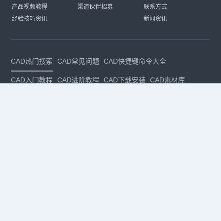
产品视频教程
渠道伙伴招募
联系方式
经验技巧资讯
新闻资讯
CAD热门搜索
CAD常见问题
CAD快捷键命令大全
CAD入门教程
CAD进阶教程
CAD下载安装
CAD素材库
CAD制图
CAD软件下载
CAD正版
免费CAD
下载CAD
国产
CAD
建筑CAD
CAD设计
CAD教程
CAD安装
CAD是什么
CAD制图软件
CAD制图初学入门
CAD下载安装
CAD图纸下载
CAD注册
CAD官网
CAD绘图
dwg
dwg格式
关注我们
扫码关注公众号
每月领专属优惠