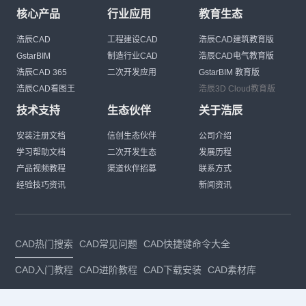
核心产品
行业应用
教育生态
浩辰CAD
工程建设CAD
浩辰CAD建筑教育版
GstarBIM
制造行业CAD
浩辰CAD电气教育版
浩辰CAD 365
二次开发应用
GstarBIM 教育版
浩辰CAD看图王
浩辰3D Cloud教育版
技术支持
生态伙伴
关于浩辰
安装注册文档
信创生态伙伴
公司介绍
学习帮助文档
二次开发生态
发展历程
产品视频教程
渠道伙伴招募
联系方式
经验技巧资讯
新闻资讯
CAD热门搜索
CAD常见问题
CAD快捷键命令大全
CAD入门教程
CAD进阶教程
CAD下载安装
CAD素材库
CAD制图
CAD软件下载
CAD正版
免费CAD
下载CAD
国产