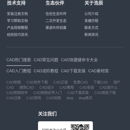
技术支持
生态伙伴
关于浩辰
安装注册文档
信创生态伙伴
公司介绍
学习帮助文档
二次开发生态
发展历程
产品视频教程
渠道伙伴招募
联系方式
经验技巧资讯
新闻资讯
CAD热门搜索
CAD常见问题
CAD快捷键命令大全
CAD入门教程
CAD进阶教程
CAD下载安装
CAD素材库
CAD制图
CAD软件下载
CAD正版
免费CAD
下载CAD
国产
CAD
建筑CAD
CAD设计
CAD教程
CAD安装
CAD是什么
CAD制图软件
CAD制图初学入门
CAD下载安装
CAD图纸下载
CAD注册
CAD官网
CAD绘图
dwg
dwg格式
关注我们