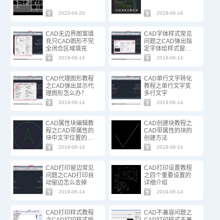
2023-04-20
2019-06-16
CAD无边界图案填
CAD字体样式常见
充只CAD图形不完
问题之CAD弹出指
全闭合区域填充
定字体给样式窗口
怎么办？
2019-06-14
2019-06-14
CAD代理图形教程
CAD单行文字转化
之CAD弹出显示代
教程之单行文字变
理图形怎么办？
多行文字
2019-06-14
2019-06-14
CAD属性块编辑教
CAD创建块教程之
程之CAD带属性的
CAD带属性的块的
块中文字位置的调
创建方法
整
2019-06-14
2019-06-14
CAD打印留边常见
CAD打印设置教程
问题之CAD打印自
之四个重要设置的
动留边怎么去掉
详细介绍
2019-06-14
2019-06-14
CAD打印样式教程
CAD不兼容问题之
之CAD打印样式所
CAD打印样式不兼