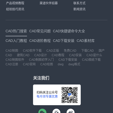
产品视频教程
渠道伙伴招募
联系方式
经验技巧资讯
新闻资讯
CAD热门搜索
CAD常见问题
CAD快捷键命令大全
CAD入门教程
CAD进阶教程
CAD下载安装
CAD素材库
CAD制图
CAD软件下载
CAD正版
免费CAD
下载CAD
国产
CAD
建筑CAD
CAD设计
CAD教程
CAD安装
CAD是什么
CAD制图软件
CAD制图初学入门
CAD下载安装
CAD图纸下载
CAD注册
CAD官网
CAD绘图
dwg
dwg格式
关注我们
扫码关注公众号
每月领专属优惠