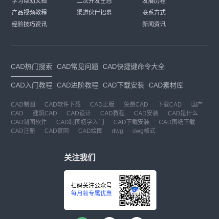
学习帮助文档
二次开发生态
发展历程
产品视频教程
渠道伙伴招募
联系方式
经验技巧资讯
新闻资讯
CAD热门搜索
CAD常见问题
CAD快捷键命令大全
CAD入门教程
CAD进阶教程
CAD下载安装
CAD素材库
CAD制图
CAD软件下载
CAD正版
免费CAD
下载CAD
国产
CAD
建筑CAD
CAD设计
CAD教程
CAD安装
CAD是什么
CAD制图软件
CAD制图初学入门
CAD下载安装
CAD图纸下载
CAD注册
CAD官网
CAD绘图
dwg
dwg格式
关注我们
扫码关注公众号
每月领专属优惠