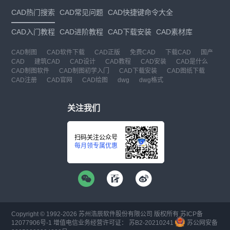
CAD热门搜索
CAD常见问题
CAD快捷键命令大全
CAD入门教程
CAD进阶教程
CAD下载安装
CAD素材库
CAD制图
CAD软件下载
CAD正版
免费CAD
下载CAD
国产
CAD
建筑CAD
CAD设计
CAD教程
CAD安装
CAD是什么
CAD制图软件
CAD制图初学入门
CAD下载安装
CAD图纸下载
CAD注册
CAD官网
CAD绘图
dwg
dwg格式
关注我们
扫码关注公众号
每月领专属优惠
Copyright © 1992-
2026
苏州浩辰软件股份有限公司 版权所有
苏ICP备
12077906号-1
增值电信业务经营许可证：
苏B2-20210241
苏公网安备