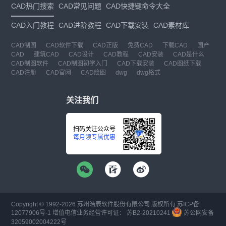
CAD热门搜索
CAD常见问题
CAD快捷键命令大全
CAD入门教程
CAD进阶教程
CAD下载安装
CAD素材库
CAD制图
CAD软件下载
CAD正版
免费CAD
下载CAD
国产
CAD
建筑CAD
CAD设计
CAD教程
CAD安装
CAD是什么
CAD制图软件
CAD制图初学入门
CAD下载安装
CAD图纸下载
CAD注册
CAD官网
CAD绘图
dwg
dwg格式
关注我们
扫码关注公众号
每月领专属优惠
Copyright © 1992-
2026
苏州浩辰软件股份有限公司 版权所有
苏ICP备
12077906号-1
增值电信业务经营许可证：
苏B2-20210241
苏公网安备
32059002004222号