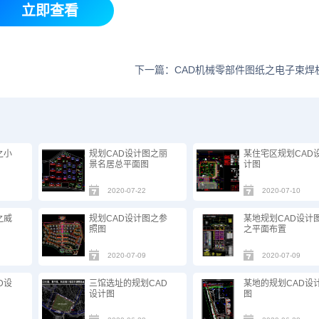
立即查看
下一篇：CAD机械零部件图纸之电子束焊
之小
规划CAD设计图之丽
某住宅区规划CAD
景名居总平面图
计图
2020-07-22
2020-07-10
之威
规划CAD设计图之参
某地规划CAD设计
照图
之平面布置
2020-07-09
2020-07-09
D设
三馆选址的规划CAD
某地的规划CAD设
设计图
图