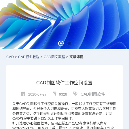
CAD
>
CAD行业教程
>
CAD图文教程
>
文章详情
CAD制图软件工作空间设置
CAD制图软件
2020-07-27
9328
关于
CAD制图软件
工作空间设置操作，一般默认工作空间有二维草图
和传统界面，但根据个人习惯和爱好，可能有人想重新组合摆放工具
条位置之类，这个时候如果还想切换回去重新设置就没必要，介绍
CAD教程
主要讲下自定义工作空间操作。
打开浩辰
CAD绘图软件
，使用正版
国产CAD
在命令行输入命令
WORKSPACE，回车可以看见提示：可以创建、修改和保存工作空