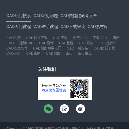
CAD热门搜索
CAD常见问题
CAD快捷键命令大全
CAD入门教程
CAD进阶教程
CAD下载安装
CAD素材库
CAD制图
CAD软件下载
CAD正版
免费CAD
下载CAD
国产
CAD
建筑CAD
CAD设计
CAD教程
CAD安装
CAD是什么
CAD制图软件
CAD制图初学入门
CAD下载安装
CAD图纸下载
CAD注册
CAD官网
CAD绘图
dwg
dwg格式
关注我们
扫码关注公众号
每月领专属优惠
Copyright © 1992-
2026
苏州浩辰软件股份有限公司 版权所有
苏ICP备