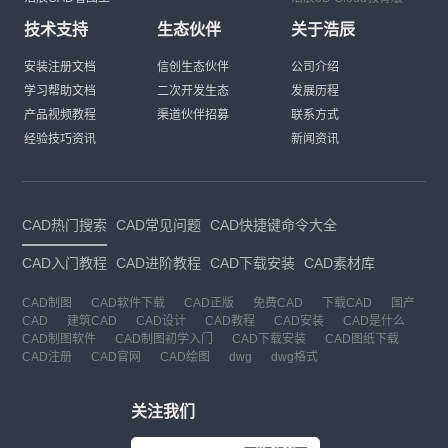
技术支持
生态伙伴
关于浩辰
安装注册文档
信创生态伙伴
公司介绍
学习帮助文档
二次开发生态
发展历程
产品视频教程
渠道伙伴招募
联系方式
经验技巧资讯
新闻资讯
CAD热门搜索
CAD常见问题
CAD快捷键命令大全
CAD入门教程
CAD进阶教程
CAD下载安装
CAD素材库
CAD制图
CAD软件下载
CAD正版
免费CAD
下载CAD
国产
CAD
建筑CAD
CAD设计
CAD教程
CAD安装
CAD是什么
CAD制图软件
CAD制图初学入门
CAD下载安装
CAD图纸下载
CAD注册
CAD官网
CAD绘图
dwg
dwg格式
关注我们