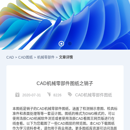
CAD
>
CAD图纸
>
机械零部件
>
文章详情
CAD机械零部件图纸之销子
CAD机械零部件图纸
2020-07-31
8226
本图纸是销子的
CAD
机械零部件图纸，涵盖了检测销示意图、检具标
准件和表面处理等等一套设计图。图纸的格式为
DWG
格式的，可以
使用浩辰CAD机械软件浏览或者使用浩辰CAD看图王网页版进行在
线查看。以下为您截图了一些
CAD图层
的预览图。本
CAD下载
图纸
作为学习资料参考，请勿用于商业用途。更多图纸库资源可访问浩辰