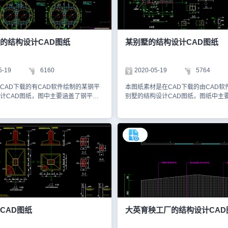
为了方便大家了解，以下截取了一些该
纸。为了方便大家了解建筑的结构，
的预览图。该饭店结构设计CAD图纸主
取了一些该CAD图纸的预览图。该学
店的主楼地下室结构平面图、主楼一
设计CAD图纸绘制了一些学校建筑的
三层、四层结构平面图等内容。通过使
结构设计CAD图纸。通过CAD常用命
件的轴网布置、标注、阵列、填充以及
表，我们可以快速绘制和CAD标注相
的结构设计CAD图纸
某别墅的结构设计CAD图纸
功能，我们可以更高效地完成相应的
息。CAD常用命令大全图表并不是完
设计。1、主楼地下室结构平面图2、主
一些CAD软件会有独特的设置，甚至
平面图3、主楼二层结构平面图作为
会根据自己的操作习惯进行自定义设
5-19
6160
2020-05-19
5764
初学入门的新人们，可以在进行CAD入
该学校建筑结构设计CAD图纸的设计
时，多搜集一些CAD基础图纸，如上
可以使用国产CAD软件，浩辰CAD看
CAD下载的有CAD软件绘制的某钢平
本图纸素材是在CAD下载的由CAD软
构设计CAD图纸。通过模仿练习这些
辰CAD进行查看。本素材仅用于互相
计CAD图纸，图中主要涵盖了钢平台
别墅的结构设计CAD图纸，图纸中主
图纸来巩固、加深CAD入门学习知识，
请勿商用。
置图以及不同标高的钢平台布置情况等
同楼层的平面图，节点详图以及一些
鉴他人的成熟设计方案，从而不断提高
。图纸的格式为dwg格式的，大家可以
立面图等相关的内容。图纸中主要包
D设计能力。本素材仅用于互相学习资
AD看图王网页版或者浩辰CAD官网进
套图纸，以下为大家截图了一些图纸
用。更多的CAD图纸库资源，大家可
看。以下为大家截图了一些图纸的预览
下。1、底层~二层平面图 2、基础平面
CAD官网进行学习。
作为学习资料参考，请勿用于商业用
~三层结构平面图以及节点详图 4、三
面图 5、立面图纸 大家可以使用浩辰C
CAD看图王网页版或者浩辰CAD官网
DWG图纸。本图纸作为学习资料参考
商业用途。
CAD图纸
大英育秧工厂的结构设计CAD