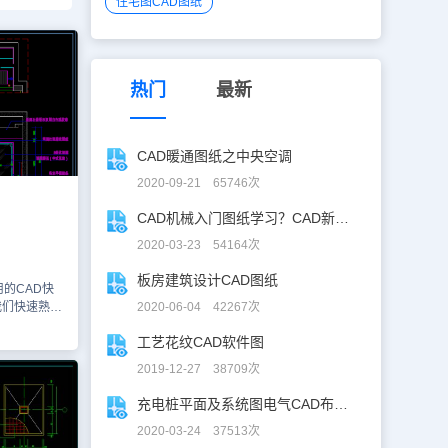
住宅图CAD图纸
热门
最新
CAD暖通图纸之中央空调
2020-09-21 65746次
CAD机械入门图纸学习？CAD新手入门图纸练习
2020-03-23 54164次
板房建筑设计CAD图纸
的CAD快
我们快速熟悉
2020-06-04 42267次
常用命令大
工艺花纹CAD软件图
完全熟记后，
义CAD快
2019-12-27 38709次
本图纸是结
件绘制的学
充电桩平面及系统图电气CAD布线图
CAD制图
2020-03-24 37513次
的相关图