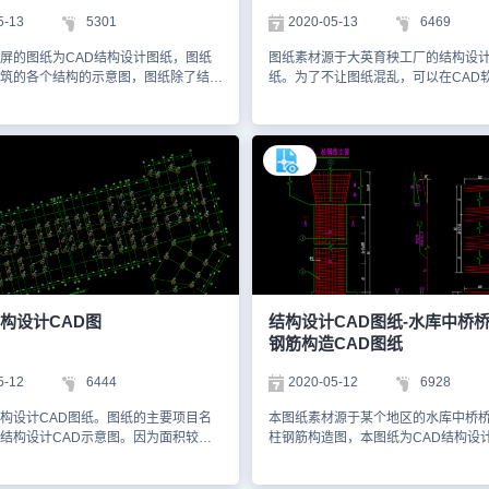
5-13
5301
2020-05-13
6469
屏的图纸为CAD结构设计图纸，图纸
图纸素材源于大英育秧工厂的结构设计
筑的各个结构的示意图，图纸除了结构
纸。为了不让图纸混乱，可以在CAD
图以外还有它的放样详图。图纸的比例
局里划分一系列的施工图纸。截屏的
0的比例。截屏的图纸的格式为dwg格式。
置图、独立（柱）基础立面图、侧面
为您截屏的图纸，您可以通过浩辰
构轴线平面布置图。以下是小编为您
王网页版进行观看，也可以通过浩辰
您可以通过浩辰CAD看图王网页版进
学习更多有关CAD的内容，本图纸仅用
可以进入浩辰CAD官网将CAD下载下
料，切勿用于商业用途。
习。本图纸均用CAD软件绘制而成，
于学习资料，切勿用于商业用途。
构设计CAD图
结构设计CAD图纸-水库中桥
钢筋构造CAD图纸
5-12
6444
2020-05-12
6928
构设计CAD图纸。图纸的主要项目名
本图纸素材源于某个地区的水库中桥
结构设计CAD示意图。因为面积较
柱钢筋构造图，本图纸为CAD结构设
号也比较多，CAD图层也比较多，以
从图纸中可以看到有不同的线条以及
屏的图纸，图纸的格式为dwg格式，供
这些都可以在CAD图层中看到每根线