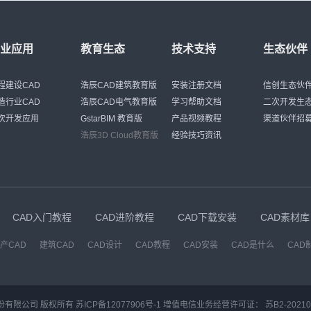
行业应用
教育生态
技术支持
生态伙伴
程建设CAD
浩辰CAD建筑教育版
安装注册文档
信创生态伙
造行业CAD
浩辰CAD电气教育版
学习帮助文档
二次开发生
次开发应用
GstarBIM 教育版
产品视频教程
渠道伙伴招
浩辰3D Cloud教育版
经验技巧资讯
CAD入门教程
CAD进阶教程
CAD下载安装
CAD素材库
产CAD
建筑CAD
CAD设计
CAD教程
CAD安装
CAD是什么
CAD
份有限公司 版权所有
苏ICP备12077906号-1
增值电信业务经营许可证：
苏B2-20210