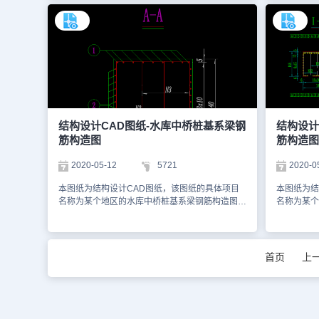
图纸。以下是小编为您截屏的图纸，图纸的格式为
您参考。您
dwg格式。您可以通过浩辰CAD看图王网页版进
观看，也可
行观看，想了解更多有关CAD的资料，可以访问
想了解更多
浩辰CAD官网进行学习。本图纸仅用于学习资
官网进行学
料，切勿用于商业用途。
商业用途
结构设计CAD图纸-水库中桥桩基系梁钢
结构设计
筋构造图
筋构造图
2020-05-12
5721
2020-0
本图纸为结构设计CAD图纸，该图纸的具体项目
本图纸为结
名称为某个地区的水库中桥桩基系梁钢筋构造图示
名称为某个
意图，以下是小编为您截屏的图纸，分别为桩基系
意图，以下
梁钢筋的平面图以及立面图以及各个面的剖立面
筋平面图、
图。该图纸的格式为dwg格式。您可以通过浩辰
该图纸的格
CAD看图王网页版进行观看。如想获取有关 CAD
看图王网页
首页
上
的资料库，您也可以访问浩辰CAD官网进行学
料库，您也
习，本图纸仅用于学习资料，切勿用于商业用
图纸仅用
途。