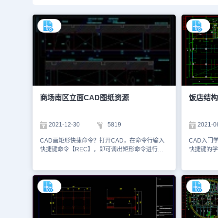
商场南区立面CAD图纸资源
饭店结构
2021-12-30
5819
2021-0
CAD画矩形快捷命令？打开CAD，在命令行输入
CAD入门
快捷键命令【REC】，即可调出矩形命令进行绘
快捷键的学
图。尤其是在绘制室内、建筑等结构性设计CAD
业常规性C
图纸时，经常需要用到这个命令，大家可以记住快
的CAD入
捷键命令【REC】。大多数人都是喜欢逛商场，
软件以及C
那么大家在逛商场的时候有没有关注一下商场的立
图知识，更
面设计呢？本文件是建筑结构设计CAD图纸资源
CAD软件
中、使用CAD软件绘制商场南区立面CAD图纸。
中、使用C
1、如下图所示，是一张该商场南区A立面CAD
纸。通过该