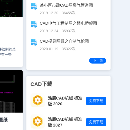
以下为大家截
某小区市政CAD图燃气管道图
校建筑结构
不同部位的
2019-12-30 36455次
令大全图
关设计信
CAD电气工程制图之弱电桥架图
全通用的，
2019-12-24 35937次
一些用户也
置。更多关于
CAD模具图纸之自制气枪图
信息，我们
图王或者浩
2020-01-19 35322次
件绘制的某
学习资料，
要有一些不
屋面布置图，
下一页
含了完整的一
的预览图，如
图 3、二层
层~屋顶面平
CAD下载
AD、浩辰
等来查看
，请勿用于
浩辰CAD机械 标准
免费下载
版 2026
浩辰CAD机械 标准
图纸
免费下载
版 2027