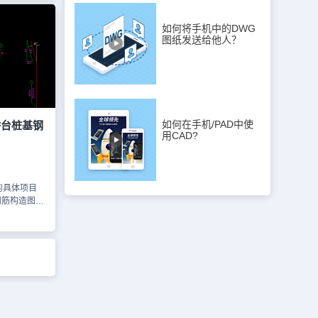
，图纸的格式
图王网页版
如何将手机中的DWG
，也可以访问
图纸发送给他人？
资料库，本
用途。
如何在手机/PAD中使
桥台桩基钢
用CAD?
的具体项目
钢筋构造图示
分别为桩基钢
示意图和尺寸
您可以通过浩
获取有关
D官网进行
用于商业用