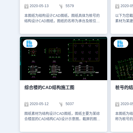
2020-05-13
5579
2020-0
本图纸为结构设计CAD图纸，图纸具体为桩号的
以下为您截
结构设计CAD图纸，图纸的名称为承台及桩位平
素材为某建
面布置图。以下是小编为您截屏的图纸，截屏的图
设计的平面
纸的格式为dwg格式。您可以通过浩辰CAD看图
为1:10
王网页版进行观看，也可以通过访问浩辰CAD官
以下是小编
网学习更多有关CAD资料库的内容，本图纸仅用
CAD看图
于学习资料，切勿用于商业用途。
CAD官网
于学习资
综合楼的CAD结构施工图
桩号的结
2020-05-12
5037
2020-0
图纸素材为结构设计CAD图纸，图纸主要为某综
本图纸为结
合楼层的CAD结构CAD设计示意图，截屏的图纸
称为桩号的
有承台平面布置图、桩详图、一层机房顶柱配筋
大，所以桩
图、桩位布置图、屋顶层梁法施工图等一系列施工
下是为您截