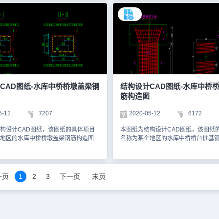
可以通过浩辰CAD看图王网页版进行
类图层，以下是小编为您截屏的图纸
以将CAD图下载下来之后进行学习。
为dwg格式，您可以通过浩辰CAD看
有关CAD的资料，可以访问浩辰CAD
进行查看小编为您截屏的图纸的内容
习。本图纸仅用于学习资料，切勿用于
浩辰CAD官网进行学习更多有关CAD
。
图纸仅用于学习资料，切勿用于商业
CAD图纸-水库中桥桥墩盖梁钢
结构设计CAD图纸-水库中桥
筋构造图
5-12
7207
2020-05-12
6172
构设计CAD图纸，该图纸的具体项目
本图纸为结构设计CAD图纸，该图纸
地区的水库中桥桥墩盖梁钢筋构造图示
名称为某个地区的水库中桥桥台桩基
是小编为您截屏的图纸，分别为盖梁钢
意图，以下是小编为您截屏的图纸，
立面图、骨架示意图以及尺寸大样图。
筋立面示意图以及各个部位的剖立面
式为dwg格式。您可以通过浩辰CAD
大样图。该图纸的格式为dwg格式。
版进行观看。如想获取有关 CAD的资
辰CAD看图王网页版进行观看。如想
一页
1
2
3
下一页
末页
可以访问浩辰CAD官网进行学习，本
CAD的资料库，您也可以访问浩辰CA
于学习资料，切勿用于商业用途。
学习，本图纸仅用于学习资料，切勿
途。