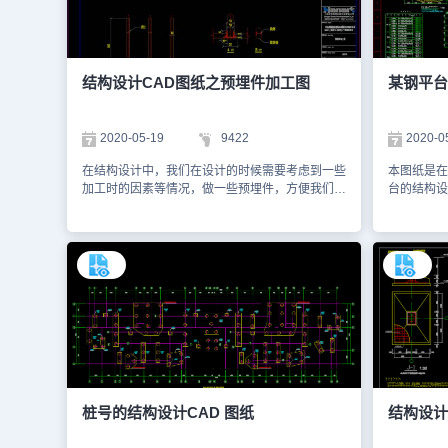
图，图中给大家展示了各个店铺的区域大小以及过
建筑情况。
道设置等情况。2、如下图所示，是一张该商场南
CAD图纸
区的B立面CAD图，图中主要给大家展示了装修所
要绘制了饭
使用的材料，例如LED轨道射灯、悬挂装饰吊灯等
层、二层、
等。今天的CAD下载素材就先给大家介绍到这里
用CAD软
结构设计CAD图纸之预埋件加工图
某钢平台
了，想要查看更多建筑结构设计CAD图纸的小伙
图层设置等
伴可以在浩辰CAD看图王图纸共享库进行查看，
CAD制图
也可以使用浩辰CAD制图软件来练习绘制相应的
楼一层结构
2020-05-19
9422
2020-0
图纸！本图纸作为学习资料参考，请勿用于商业用
CAD制图
途。
门学习的同
在结构设计中，我们在设计的时候需要考虑到一些
本图纸是在
述的饭店结
加工时的因素等情况，做一些预埋件，方便我们施
台的结构设
CAD基础
工的时候使用，此图就是在CAD下载的由CAD软
结构平面布
并且学习借
件绘制的结构设计CAD图纸中的预埋件加工图
相关的内容
自己的CA
纸。小编为大家整理了与预埋件加工相关的CAD
使用浩辰C
料，请勿商
图纸提供给大家，大家可以使用浩辰CAD看图王
行在线等查
以访问浩辰
或者浩辰CAD官网进行在线查看等，以便于参
图。本图纸
考。本素材仅用于互相学习资料，请勿商用。更多
途。
图纸库资源可访问浩辰CAD官网进行学习。1、某
预埋件加工图
桩号的结构设计CAD 图纸
结构设计