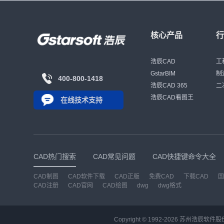
核心产品
浩辰CAD
工
GstarBIM
制
400-800-1418
浩辰CAD 365
二
浩辰CAD看图王
在线技术支持
CAD热门搜索
CAD常见问题
CAD快捷键命令大全
CAD制图
CAD软件下载
CAD正版
免费CAD
下载CAD
国
CAD注册
CAD官网
CAD绘图
dwg
dwg格式
Copyright © 1992-
2026
苏州浩辰软件股