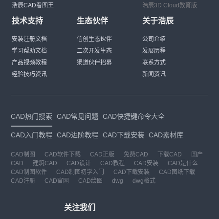
浩辰CAD看图王
浩辰3D Cloud教育版
技术支持
生态伙伴
关于浩辰
安装注册文档
信创生态伙伴
公司介绍
学习帮助文档
二次开发生态
发展历程
产品视频教程
渠道伙伴招募
联系方式
经验技巧资讯
新闻资讯
CAD热门搜索
CAD常见问题
CAD快捷键命令大全
CAD入门教程
CAD进阶教程
CAD下载安装
CAD素材库
CAD制图
CAD软件下载
CAD正版
免费CAD
下载CAD
国产
CAD
建筑CAD
CAD设计
CAD教程
CAD安装
CAD是什么
CAD制图软件
CAD制图初学入门
CAD下载安装
CAD图纸下载
CAD注册
CAD官网
CAD绘图
dwg
dwg格式
关注我们