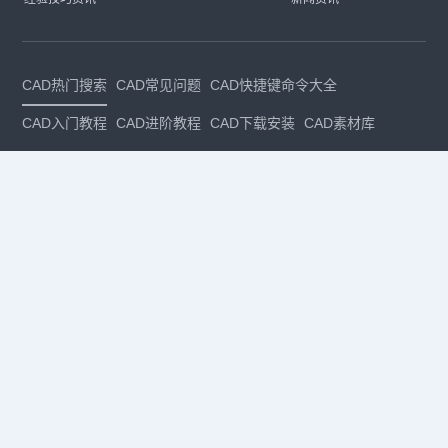
CAD热门搜索
CAD常见问题
CAD快捷键命令大全
CAD入门教程
CAD进阶教程
CAD下载安装
CAD素材库
CAD制图
CAD软件下载
CAD正版
免费CAD
下载CAD
国产
CAD
建筑CAD
CAD设计
CAD教程
CAD安装
CAD是什么
CAD制图软件
CAD制图初学入门
CAD下载安装
CAD图纸下载
CAD注册
CAD官网
CAD绘图
dwg
dwg格式
关注我们
扫码关注公众号
每月领专属优惠