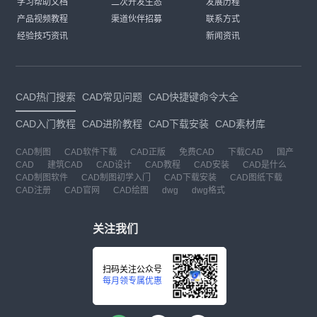
学习帮助文档
二次开发生态
发展历程
产品视频教程
渠道伙伴招募
联系方式
经验技巧资讯
新闻资讯
CAD热门搜索
CAD常见问题
CAD快捷键命令大全
CAD入门教程
CAD进阶教程
CAD下载安装
CAD素材库
CAD制图
CAD软件下载
CAD正版
免费CAD
下载CAD
国产
CAD
建筑CAD
CAD设计
CAD教程
CAD安装
CAD是什么
CAD制图软件
CAD制图初学入门
CAD下载安装
CAD图纸下载
CAD注册
CAD官网
CAD绘图
dwg
dwg格式
关注我们
扫码关注公众号
每月领专属优惠