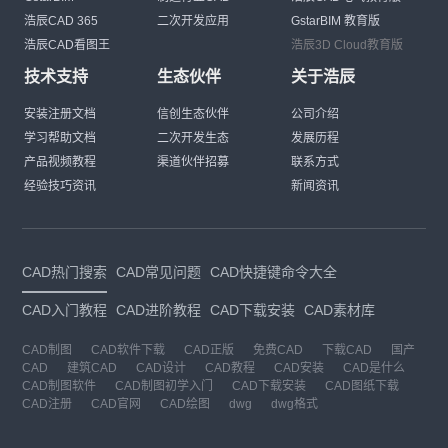
浩辰CAD 365
二次开发应用
GstarBIM 教育版
浩辰CAD看图王
浩辰3D Cloud教育版
技术支持
生态伙伴
关于浩辰
安装注册文档
信创生态伙伴
公司介绍
学习帮助文档
二次开发生态
发展历程
产品视频教程
渠道伙伴招募
联系方式
经验技巧资讯
新闻资讯
CAD热门搜索
CAD常见问题
CAD快捷键命令大全
CAD入门教程
CAD进阶教程
CAD下载安装
CAD素材库
CAD制图
CAD软件下载
CAD正版
免费CAD
下载CAD
国产
CAD
建筑CAD
CAD设计
CAD教程
CAD安装
CAD是什么
CAD制图软件
CAD制图初学入门
CAD下载安装
CAD图纸下载
CAD注册
CAD官网
CAD绘图
dwg
dwg格式