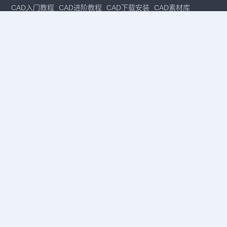
CAD入门教程
CAD进阶教程
CAD下载安装
CAD素材库
CAD制图
CAD软件下载
CAD正版
免费CAD
下载CAD
国产
CAD
建筑CAD
CAD设计
CAD教程
CAD安装
CAD是什么
CAD制图软件
CAD制图初学入门
CAD下载安装
CAD图纸下载
CAD注册
CAD官网
CAD绘图
dwg
dwg格式
关注我们
扫码关注公众号
每月领专属优惠
Copyright © 1992-
2026
苏州浩辰软件股份有限公司 版权所有
苏ICP备
12077906号-1
增值电信业务经营许可证：
苏B2-20210241
苏公网安备
32059002004222号
·
·
|
法律声明
隐私政策
数据安全与个人信息保护承诺
CAD
CAD软件
CAD下载