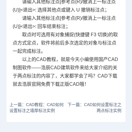
请输入其他标注点[参考点(R)/撤消上一标注点
(U)]<退出>: 选择其他点或键入 U 撤销标注点；
请输入其他标注点[参考点(R)/撤消上一标注点
(U)]<退出>: 回车结束标注；
取点时可选用有对象捕捉(快捷键 F3 切换)的取
点方式定点，软件将前后多次选定的对象与标注点
一起完成标注。
以上的CAD教程，就是今天小编使用国产
CAD
制图
软件——浩辰CAD建筑软件来给大家介绍的关
于两点标注的内容了，大家都学会了吗？
CAD下载
就去浩辰官网免费下载正版CAD哦！
上一篇：CAD教程：CAD如何
下一篇：CAD如何设置标注之
设置标注之墙厚标注实例
两点标注实例