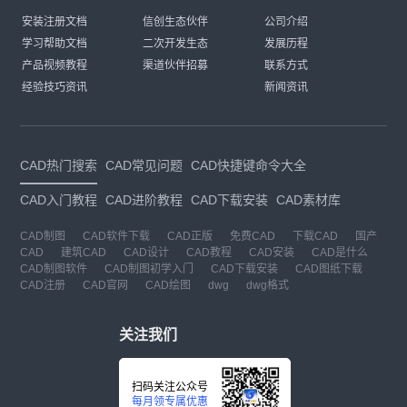
安装注册文档
信创生态伙伴
公司介绍
学习帮助文档
二次开发生态
发展历程
产品视频教程
渠道伙伴招募
联系方式
经验技巧资讯
新闻资讯
CAD热门搜索
CAD常见问题
CAD快捷键命令大全
CAD入门教程
CAD进阶教程
CAD下载安装
CAD素材库
CAD制图
CAD软件下载
CAD正版
免费CAD
下载CAD
国产
CAD
建筑CAD
CAD设计
CAD教程
CAD安装
CAD是什么
CAD制图软件
CAD制图初学入门
CAD下载安装
CAD图纸下载
CAD注册
CAD官网
CAD绘图
dwg
dwg格式
关注我们
扫码关注公众号
每月领专属优惠