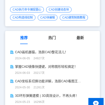
CAD执行命令捕捉圆心
CAD创建动态块
CAD构造线绘制
CAD块编辑
CAD建筑制图教程
推荐
热门
最新
CAD画机器猫，浩辰CAD整花活儿！
2024-06-05 24927次
掌握CAD镜像快捷键，对称图形轻松搞定！
2024-06-03 20217次
CAD坐标系切换功能详解，浩辰CAD看图王让设计更自由！
2024-05-30 21261次
3D环形弹簧建模 | 3D高效设计，不再头疼！
2024-05-23 16296次