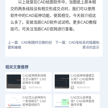
以上就是在
CAD
绘图软件中，当图纸上原本相
交的两条线段没有相交形成交点时，我们可以使用
软件中的CAD延伸功能，使其相交。今天就介绍这
么多了。安装浩辰
CAD
软件试试吧。更多
CAD
教程
技巧，可关注浩辰
CAD
官网进行查看。
上一篇：CAD制图时日期的创
下一篇：CAD坐标系的隐藏和
建和编辑
原点的显示
相关文章推荐
CAD延伸两条线相
CAD延伸快捷键怎
交怎么操作？CAD
么用？CAD延伸命
延伸命令详解
令使用技巧
2025-09-12
2025-02-13
CAD怎么延伸到与
CAD怎么延伸直
一条线相交？CAD
线？CAD延伸直线
延伸直线技巧
操作步骤