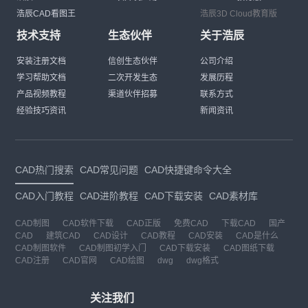
浩辰CAD看图王
浩辰3D Cloud教育版
技术支持
生态伙伴
关于浩辰
安装注册文档
信创生态伙伴
公司介绍
学习帮助文档
二次开发生态
发展历程
产品视频教程
渠道伙伴招募
联系方式
经验技巧资讯
新闻资讯
CAD热门搜索
CAD常见问题
CAD快捷键命令大全
CAD入门教程
CAD进阶教程
CAD下载安装
CAD素材库
CAD制图
CAD软件下载
CAD正版
免费CAD
下载CAD
国产
CAD
建筑CAD
CAD设计
CAD教程
CAD安装
CAD是什么
CAD制图软件
CAD制图初学入门
CAD下载安装
CAD图纸下载
CAD注册
CAD官网
CAD绘图
dwg
dwg格式
关注我们