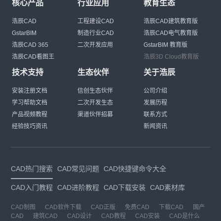
核心产品
行业应用
教育生态
浩辰CAD
工程建设CAD
浩辰CAD建筑教育版
GstarBIM
制造行业CAD
浩辰CAD电气教育版
浩辰CAD 365
二次开发应用
GstarBIM 教育版
浩辰CAD看图王
浩辰3D Cloud教育版
技术支持
生态伙伴
关于浩辰
安装注册文档
信创生态伙伴
公司介绍
学习帮助文档
二次开发生态
发展历程
产品视频教程
渠道伙伴招募
联系方式
经验技巧资讯
新闻资讯
CAD热门搜索
CAD常见问题
CAD快捷键命令大全
CAD入门教程
CAD进阶教程
CAD下载安装
CAD素材库
CAD制图
CAD软件下载
CAD正版
免费CAD
下载CAD
国产
CAD
建筑CAD
CAD设计
CAD教程
CAD安装
CAD是什么