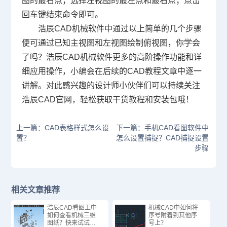
图的最右点；选择左视图的最左点和最右点；点击
回车键结束命令即可。
浩辰CAD机械软件中通过以上简单的几个步骤
便可通过已知主视图和左视图绘制俯视图，你学会
了吗？浩辰CAD机械软件更多的高阶操作功能和详
细应用操作，小编会在后续的CAD教程文章中逐一
讲解。对此感兴趣的设计师小伙伴们可以持续关注
浩辰
CAD官网
，轻松获取干货教程和安装包哦！
上一篇：CAD表格样式怎么设
下一篇：手机CAD看图软件中
置？
怎么设置捕捉？CAD捕捉设置
步骤
相关文章推荐
浩辰CAD看图王中
机械CAD中如何将
如何查看机械三维
序号附着到其他序
图纸？快来试试这
号上？