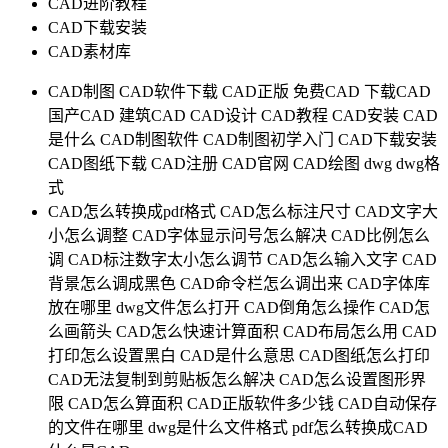
CAD进阶教程
CAD下载安装
CAD素材库
CAD制图
CAD软件下载
CAD正版
免费CAD
下载CAD
国产CAD
建筑CAD
CAD设计
CAD教程
CAD安装
CAD
是什么
CAD制图软件
CAD制图初学入门
CAD下载安装
CAD图纸下载
CAD注册
CAD官网
CAD绘图
dwg
dwg格
式
CAD怎么转换成pdf格式
CAD怎么标注尺寸
CAD文字大
小怎么调整
CAD字体显示问号怎么解决
CAD比例怎么
调
CAD标注数字太小怎么调节
CAD怎么输入文字
CAD
背景怎么调成黑色
CAD命令栏怎么调出来
CAD字体库
放在哪里
dwg文件怎么打开
CAD倒角怎么操作
CAD怎
么画箭头
CAD怎么快速计算面积
CAD布局怎么用
CAD
打印怎么设置黑白
CAD是什么意思
CAD图纸怎么打印
CAD无法复制到剪贴板怎么解决
CAD怎么设置图形界
限
CAD怎么算面积
CAD正版软件多少钱
CAD自动保存
的文件在哪里
dwg是什么文件格式
pdf怎么转换成CAD