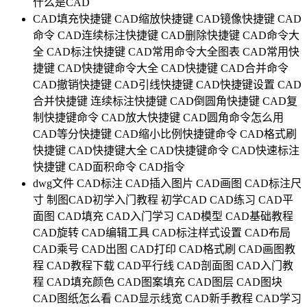
什么是CAD
CAD填充快捷键
CAD缩放快捷键
CAD镜像快捷键
CAD
命令
CAD连续标注快捷键
CAD删除快捷键
CAD命令大
全
CAD标注快捷键
CAD常用命令大全图表
CAD常用快
捷键
CAD快捷键命令大全
CAD快捷键
CAD合并命令
CAD撤销快捷键
CAD引线快捷键
CAD快捷键设置
CAD
合并快捷键
连续标注快捷键
CAD倒圆角快捷键
CAD复
制快捷键命令
CAD放大快捷键
CAD圆角命令怎么用
CAD等分快捷键
CAD缩小比例快捷键命令
CAD格式刷
快捷键
CAD快捷键大全
CAD快捷键命令
CAD快速标注
快捷键
CAD面积命令
CAD指令
dwg文件
CAD标注
CAD插入图片
CAD画图
CAD标注尺
寸
制图CAD初学入门教程
初学CAD
CAD练习
CAD平
面图
CAD填充
CAD入门学习
CAD模型
CAD基础教程
CAD旋转
CAD编辑工具
CAD标注样式设置
CAD布局
CAD乘号
CAD出图
CAD打印
CAD格式刷
CAD画图教
程
CAD教程下载
CAD平行线
CAD剖面图
CAD入门教
程
CAD填充颜色
CAD图案填充
CAD图层
CAD图块
CAD图纸怎么看
CAD显示线宽
CAD新手教程
CAD学习