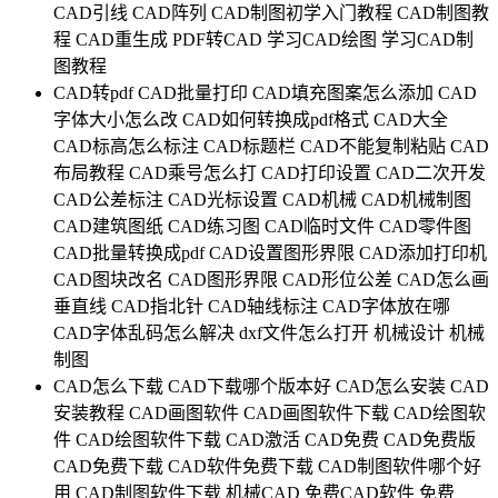
CAD引线
CAD阵列
CAD制图初学入门教程
CAD制图教
程
CAD重生成
PDF转CAD
学习CAD绘图
学习CAD制
图教程
CAD转pdf
CAD批量打印
CAD填充图案怎么添加
CAD
字体大小怎么改
CAD如何转换成pdf格式
CAD大全
CAD标高怎么标注
CAD标题栏
CAD不能复制粘贴
CAD
布局教程
CAD乘号怎么打
CAD打印设置
CAD二次开发
CAD公差标注
CAD光标设置
CAD机械
CAD机械制图
CAD建筑图纸
CAD练习图
CAD临时文件
CAD零件图
CAD批量转换成pdf
CAD设置图形界限
CAD添加打印机
CAD图块改名
CAD图形界限
CAD形位公差
CAD怎么画
垂直线
CAD指北针
CAD轴线标注
CAD字体放在哪
CAD字体乱码怎么解决
dxf文件怎么打开
机械设计
机械
制图
CAD怎么下载
CAD下载哪个版本好
CAD怎么安装
CAD
安装教程
CAD画图软件
CAD画图软件下载
CAD绘图软
件
CAD绘图软件下载
CAD激活
CAD免费
CAD免费版
CAD免费下载
CAD软件免费下载
CAD制图软件哪个好
用
CAD制图软件下载
机械CAD
免费CAD软件
免费