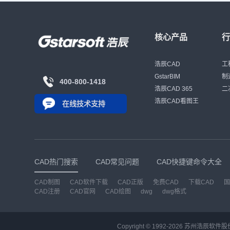
核心产品
浩辰CAD
工
GstarBIM
制
400-800-1418
浩辰CAD 365
二
浩辰CAD看图王
在线技术支持
CAD热门搜索
CAD常见问题
CAD快捷键命令大全
CAD制图
CAD软件下载
CAD正版
免费CAD
下载CAD
国
CAD注册
CAD官网
CAD绘图
dwg
dwg格式
Copyright © 1992-
2026
苏州浩辰软件股