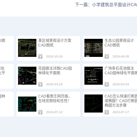
下一篇：小学建筑总平面设计CA
D图
某区域景观设计方案
生态公园景观设计
CAD图纸
CAD图纸
2024-10-16
2024-04-28
接处
花园做法详图CAD园
广场条石花池做法
化平
林绿化平面图
CAD园林绿化平面
2020-03-24
2020-03-24
园林
CAD看图王网页版，
CAD怎么快速打断
在线览图轻松任性！
或椭圆？CAD打断圆
椭圆方法步骤
2024-07-12
2023-07-17