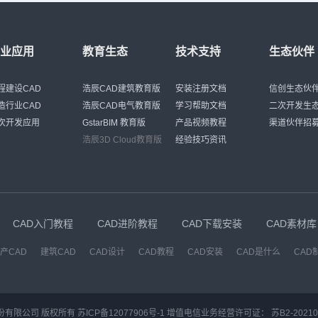
行业应用
教育生态
技术支持
生态伙伴
程建设CAD
浩辰CAD建筑教育版
安装注册文档
信创生态伙
造行业CAD
浩辰CAD电气教育版
学习帮助文档
二次开发生
次开发应用
GstarBIM 教育版
产品视频教程
渠道伙伴招
浩辰3D Cloud教育版
经验技巧资讯
CAD入门教程
CAD进阶教程
CAD下载安装
CAD素材库
产CAD
建筑CAD
CAD设计
CAD教程
CAD安装
CAD是什么
CAD
份有限公司 版权所有
苏ICP备12077906号-1
增值电信业务经营许可证：
苏B2-20210