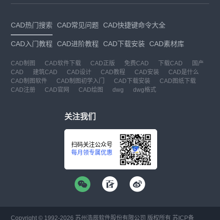
CAD热门搜索
CAD常见问题
CAD快捷键命令大全
CAD入门教程
CAD进阶教程
CAD下载安装
CAD素材库
CAD制图
CAD软件下载
CAD正版
免费CAD
下载CAD
国产
CAD
建筑CAD
CAD设计
CAD教程
CAD安装
CAD是什么
CAD制图软件
CAD制图初学入门
CAD下载安装
CAD图纸下载
CAD注册
CAD官网
CAD绘图
dwg
dwg格式
关注我们
扫码关注公众号
每月领专属优惠
Copyright © 1992-
2026
苏州浩辰软件股份有限公司 版权所有
苏ICP备