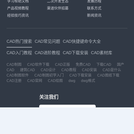
学习帮助文档
二次开发生态
发展历程
产品视频教程
渠道伙伴招募
联系方式
经验技巧资讯
新闻资讯
CAD热门搜索
CAD常见问题
CAD快捷键命令大全
CAD入门教程
CAD进阶教程
CAD下载安装
CAD素材库
CAD制图
CAD软件下载
CAD正版
免费CAD
下载CAD
国产
CAD
建筑CAD
CAD设计
CAD教程
CAD安装
CAD是什么
CAD制图软件
CAD制图初学入门
CAD下载安装
CAD图纸下载
CAD注册
CAD官网
CAD绘图
dwg
dwg格式
关注我们
扫码关注公众号
每月领专属优惠