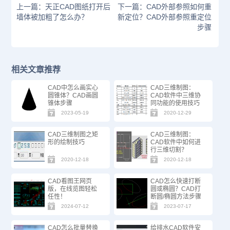
上一篇：天正CAD图纸打开后
下一篇：CAD外部参照如何重
墙体被加粗了怎么办？
新定位？CAD外部参照重定位
步骤
相关文章推荐
CAD中怎么画实心
CAD三维制图：
圆锥体？CAD画圆
CAD软件中三维协
锥体步骤
同功能的使用技巧
2023-05-19
2020-12-29
CAD三维制图之矩
CAD三维制图：
形的绘制技巧
CAD软件中如何进
行三维切割？
2020-12-18
2020-12-18
CAD看图王网页
CAD怎么快速打断
版，在线览图轻松
圆或椭圆？CAD打
任性！
断圆/椭圆方法步骤
2024-07-12
2023-07-17
CAD怎么批量替换
给排水CAD软件安