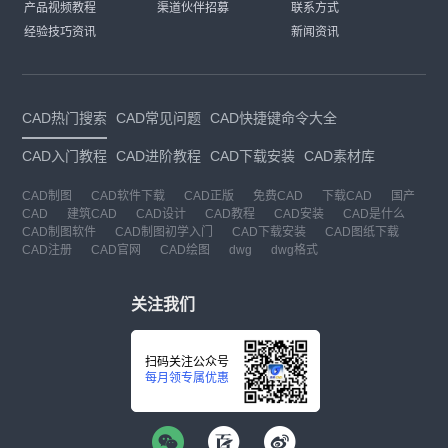
产品视频教程
渠道伙伴招募
联系方式
经验技巧资讯
新闻资讯
CAD热门搜索
CAD常见问题
CAD快捷键命令大全
CAD入门教程
CAD进阶教程
CAD下载安装
CAD素材库
CAD制图
CAD软件下载
CAD正版
免费CAD
下载CAD
国产
CAD
建筑CAD
CAD设计
CAD教程
CAD安装
CAD是什么
CAD制图软件
CAD制图初学入门
CAD下载安装
CAD图纸下载
CAD注册
CAD官网
CAD绘图
dwg
dwg格式
关注我们
扫码关注公众号
每月领专属优惠