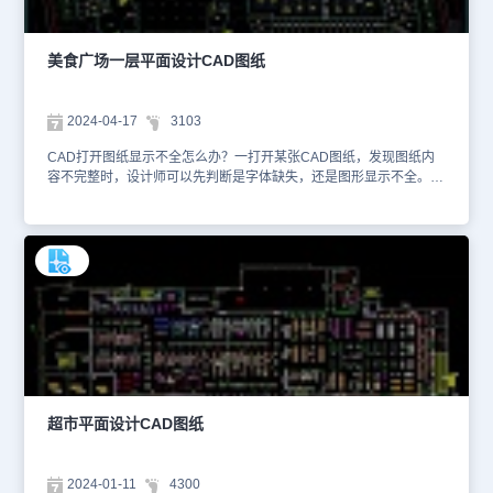
教中心内的流动顺畅，避免交叉干扰。想要查看更多的CAD图纸资
源，大家可以在浩辰CAD官网进行查询。本CAD制图素材仅用于互
相学习资料，请勿商用。
美食广场一层平面设计CAD图纸
2024-04-17
3103
CAD打开图纸显示不全怎么办？一打开某张CAD图纸，发现图纸内
容不完整时，设计师可以先判断是字体缺失，还是图形显示不全。如
果是字体缺失，设计师可以安装一下图纸中所使用的特殊字体，或者
对该字体进行替换。如果是设计内容不完整，设计师可以先检查各图
层是否都打开、外部参照是否绑定、自定义实体是否显示，并逐个解
决对应的问题。本文件是娱乐餐饮建筑CAD设计图纸资源中、使用
CAD软件绘制的美食广场一层平面设计CAD图纸。该美食广场一层
平面设计图纸根据美食广场原始平面设计，规划了相应的超市、农贸
市场、商业铺位、孵化中心等区域。其中农贸市场细致划分了腌制品
区、粮油副食品区、蔬菜区、干果区、豆制品区、海鲜区等。通过该
CAD图纸，可以了解到该建筑面积为12886.57平方米，其中A栋建筑
面积6185.87平方米，B栋建筑面积6700.707平方米。本文仅截取了
部分设计图纸信息，详细的设计方案内容可以在浩辰CAD官网进行检
索查找。大家还可以下载安装浩辰CAD进行制图练习。本CAD制图
超市平面设计CAD图纸
素材仅用于互相学习资料，请勿商用。
2024-01-11
4300