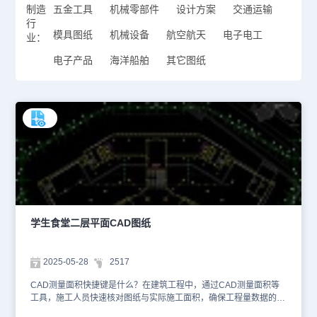
制造
五金工具
机械零部件
设计方案
交通运输
行
模具图纸
机械设备
航空航天
电子电工
业：
电子产品
海洋船舶
其它图纸
学生食堂二层平面CAD图纸
2025-05-28
2517
CAD测量面积快捷键是什么？在建筑工程中，通过CAD测量面积等
工具，施工人员快速核对图纸与实际施工面积，确保工程量数据的准
确性。点击CAD菜单栏中的【标注】—【面积表格】，在调出的【面