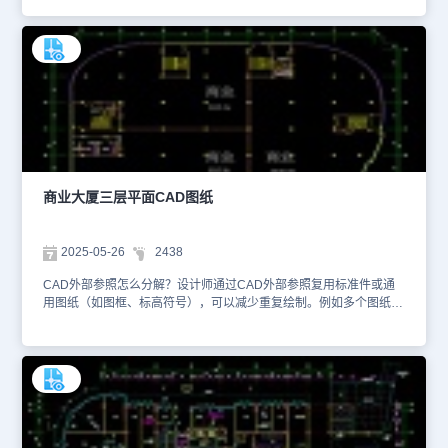
积表格】对话框中，可选择封闭对象进行统计。本文件是CAD餐饮空
间设计图资源中、使用CAD软件绘制的学生食堂二层平面CAD图
纸。该学生食堂二层平面图纸根据学校的需求、场地条件、用餐人数
等因素，规划设计了食堂的布局、结构、设施等。施工人员按照
CAD 图纸施工，就知道哪里该砌墙，哪里该安装门窗，厨房的设备
该如何摆放，楼梯该设置在什么位置。楼梯作为连接不同楼层的垂直
通道，在CAD图纸上同样占据着重要的位置。它的形状一般是折线形
或剪刀形，用特定的线条和符号来表示。楼梯的宽度、踏步的高度和
宽度、扶手的位置等在图纸上都有明确的标注。想要查看更多的CAD
图纸资源，大家可以在浩辰CAD官网进行查询。本CAD制图素材仅
用于互相学习资料，请勿商用。
商业大厦三层平面CAD图纸
2025-05-26
2438
CAD外部参照怎么分解？设计师通过CAD外部参照复用标准件或通
用图纸（如图框、标高符号），可以减少重复绘制。例如多个图纸共
享同一图框文件，修改一次即可同步所有关联图纸。打开【外部参
照】选项板，选择需要删除的外部参照，并在参照对象上右击鼠标，
在弹出的快捷菜单中选择【拆离】，即可拆离。本文件是娱乐餐饮建
筑CAD设计图纸资源中、使用CAD软件绘制的商业大厦三层平面
CAD图纸。该商业大厦三层平面CAD图纸根据原始空间结构和招商
需求，会划分出多个功能区域，如零售区、餐饮区、休闲区等。一般
餐饮区则会相对集中，形成美食广场或特色餐饮街区，便于集中排
烟、排水等设施的布置，也能营造出浓郁的餐饮氛围，吸引顾客就