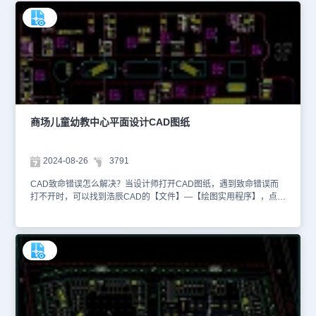
命令。本文件是娱乐餐饮建筑CAD设计图纸资源中、使用CAD软件
绘制的KTV娱乐中心室内设计CAD图纸。该KTV娱乐中心室内设计图
纸根据实际使用需求，详细展示各楼层的功能区域划分，如大堂、包
厢区、酒吧区、卫生间、走廊等，并且标注各区域内家具（如沙发、
茶几、吧台、酒柜等）和设备的具体位置与布局，确保空间利用的合
理性和顾客体验的舒适性。在绘制此类CAD图纸时，设计师最好撰写
设计说明，对设计思路、设计理念、设计风格等进行文字说明，以便
施工人员和客户理解设计意图。想要查看更多的CAD图纸资源，大家
可以在浩辰CAD官网进行查询。本CAD制图素材仅用于互相学习资
料，请勿商用。
商场儿童幼教中心平面设计CAD图纸
2024-08-26
3791
CAD致命错误怎么解决？当设计师打开CAD图纸，遇到致命错误而
打不开时，可以找到浩辰CAD的【文件】—【绘图实用程序】，点击
其中的检查按钮，进行错误问题的修复。如果在导入图的时候，出现
了残缺，可以使用浩辰CAD的【Recover】工具进行修复。本文件是
室内规划CAD装修设计图纸资源中、使用CAD软件绘制的商场儿童
幼教中心平面设计CAD图纸。该商场儿童幼教中心平面设计图纸绘制
了幼教中心在商场内的总体位置和空间布局，包括各个功能区域（如
教室、活动室、休息区、卫生间等）的相对位置和大小。同时设计师
规划适合儿童游戏和活动的区域，并考虑不同年龄段儿童的需求，设
计多样化的游戏设施和活动空间。在一些更详细的CAD设计方案中，
设计师还会规划人流和物流的动线，确保家长、孩子和工作人员在幼