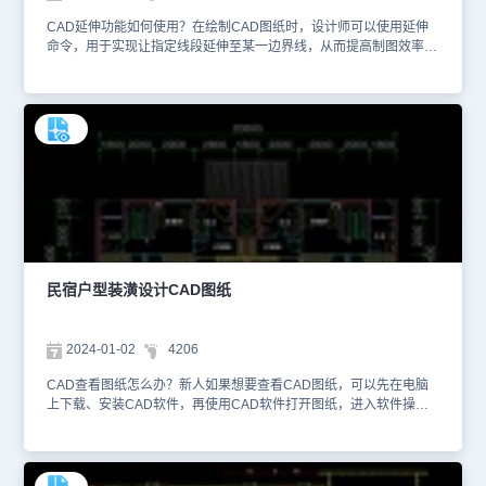
CAD延伸功能如何使用？在绘制CAD图纸时，设计师可以使用延伸
命令，用于实现让指定线段延伸至某一边界线，从而提高制图效率。
在CAD软件的命令行输入快捷键【EX】或者点击菜单栏的【修改】
—【延伸】来调出延伸功能。再根据菜单栏的提示，选择对象作为边
界，接着选择需要延伸的对象即可。本文件是娱乐餐饮建筑CAD设计
图纸资源中、使用CAD软件绘制的超市平面设计CAD图纸。该超市
平面设计图纸根据超市平面空间，划分了不同的功能区域，并设置了
品类丰富的货架区域，如玩具区、阅读区、体育用品区、办公用品
区、洗化区、纸品区、洗涤区等。通过不同CAD功能区域合理划分，
消费者在逛超市时，能够快速找到自己所需产品。如家长带孩子逛玩
具区域的时候，不仅可以购买玩具，以及体育用品，还可以购买学习
用品、书籍、办公用品等。想要查看更多的CAD图纸资源，大家可以
在浩辰CAD官网进行查询。本CAD制图素材仅用于互相学习资料，
请勿商用。
民宿户型装潢设计CAD图纸
2024-01-02
4206
CAD查看图纸怎么办？新人如果想要查看CAD图纸，可以先在电脑
上下载、安装CAD软件，再使用CAD软件打开图纸，进入软件操作
界面后，通过鼠标滚轮来进行放大或缩小，或者通过按住滚轮并移动
鼠标，可以任意方向平移视图。如果非设计岗位用户想要查看CAD图
纸，建议还是在手机、平板上下载浩辰CAD看图王，这样可以直接轻
量看图。本文件是娱乐餐饮建筑CAD设计图纸资源中、使用CAD软