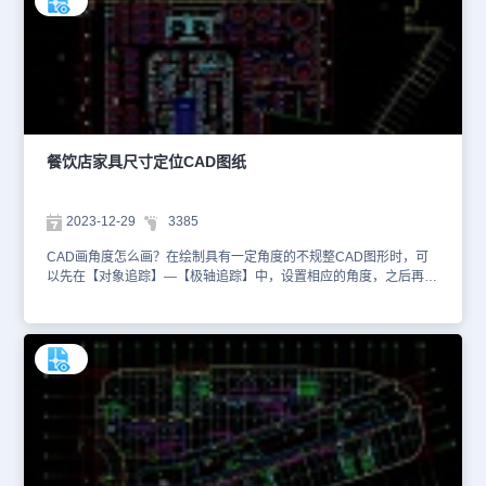
件绘制的民宿户型装潢设计CAD图纸。该民宿户型装潢设计图纸主要
根据民宿家庭房实际的应用需求，规划设计房间各空间，如卧室、主
卧、家庭客厅、公共卫生室、主卧卫生间等。一般住宿客人都是短暂
居住，没有烹饪需求，所以在设计图纸上没有厨房。此外，CAD设计
方案图纸上，为各房间准备了专门的楼梯通道，方便客人出行下楼，
保证一定的私密性。本文仅截取了部分设计图纸信息，详细的设计方
案内容可以在浩辰CAD官网进行检索查找。大家还可以下载安装浩辰
CAD进行制图练习。本CAD制图素材仅用于互相学习资料，请勿商
餐饮店家具尺寸定位CAD图纸
用。
2023-12-29
3385
CAD画角度怎么画？在绘制具有一定角度的不规整CAD图形时，可
以先在【对象追踪】—【极轴追踪】中，设置相应的角度，之后再使
用直线命令，即可绘制相应角度的直线。注意如果不需要再使用具有
一定角度的直线，可关闭【极轴追踪】。本文件是娱乐餐饮建筑CAD
设计图纸资源中、使用CAD软件绘制的餐饮店家具尺寸定位CAD图
纸。本图纸是餐饮店家具尺寸定位图纸，在原始的建筑平面基础上，
规划了公共就餐区、大圆桌包厢、小圆桌包厢、综合型大厨房、冷冻
区、收银台、厕所等特定区域设计。在CAD图纸上，设计师还用较为
醒目的黄色、蓝色线条绘制了各种门、窗、扶手电梯等出入口设计，
并且标注了相应的尺寸参数。刚刚初学CAD制图的小伙伴们想要查看
更多的CAD图纸资源，可以在浩辰CAD官网进行查询。本CAD制图
素材仅用于互相学习资料，请勿商用.