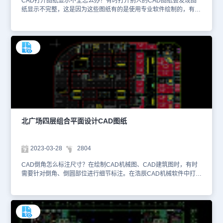
CAD打开图纸显示不全怎么办？有时打开别人的CAD图纸会发现图
纸显示不完整，这是因为这些图纸有的是使用专业软件绘制的，有附
带专业的自定义实体，例如粗糙度符号、基准符号等等可参数化的自
定义实体。打开浩辰CAD，使用【OP】选项快捷键，点击【打开和
保存】—【GRX应用程序】，在【自定义对象的代理图像】下拉选项
中，选择【显示代理图形】。本文件是CAD餐饮空间设计图资源中、
使用CAD软件绘制的企业员工食堂平面设计CAD图纸。该企业员工
食堂平面设计方案，主要绘制了员工食堂原始空间结构，包括墙体、
柱体、门窗等结构。设计师在设计时，可以结合这些结构做功能区域
划分。该企业员工食堂平面设计方案，主要绘制了划分功能区域后的
员工食堂平面布置图，包括十人就餐区、四人就餐区、接待室、传菜
区等。想要查看更多的CAD图纸资源，刚刚初学CAD制图的小伙伴
们可以在浩辰CAD官网进行查询。本CAD制图素材仅用于互相学习
资料，请勿商用。此外，还可以关注浩辰CAD微信公众号学习更多
北广场四层组合平面设计CAD图纸
CAD干货教程。
2023-03-28
2804
CAD倒角怎么标注尺寸？在绘制CAD机械图、CAD建筑图时，有时
需要针对倒角、倒圆部位进行细节标注。在浩辰CAD机械软件中打开
图纸，然后输入命令【GMCHGMFERSYM】或者是点击菜单栏【浩
辰机械】—【尺寸标注(D)】—【倒角标注(M)】，即可进行倒角标
注。本文件是娱乐餐饮建筑CAD设计图纸资源中、使用CAD软件绘
制的北广场四层组合平面设计CAD图纸。该图纸主要绘制了北广场四
层组合平面设计图纸。为了更好的区分各功能区域，设计师使用了颜