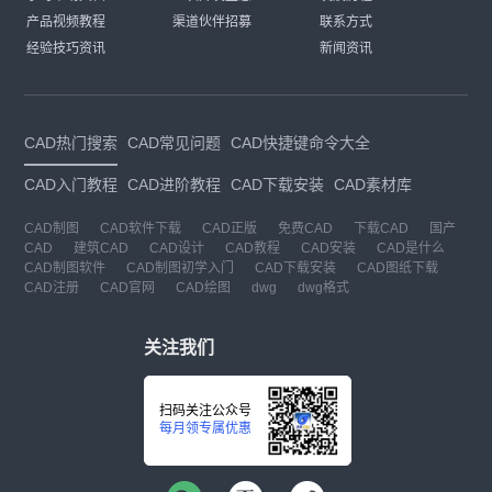
产品视频教程
渠道伙伴招募
联系方式
经验技巧资讯
新闻资讯
CAD热门搜索
CAD常见问题
CAD快捷键命令大全
CAD入门教程
CAD进阶教程
CAD下载安装
CAD素材库
CAD制图
CAD软件下载
CAD正版
免费CAD
下载CAD
国产
CAD
建筑CAD
CAD设计
CAD教程
CAD安装
CAD是什么
CAD制图软件
CAD制图初学入门
CAD下载安装
CAD图纸下载
CAD注册
CAD官网
CAD绘图
dwg
dwg格式
关注我们
扫码关注公众号
每月领专属优惠