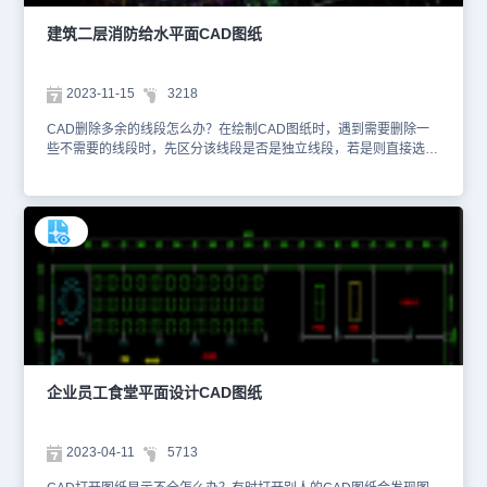
建筑二层消防给水平面CAD图纸
2023-11-15
3218
CAD删除多余的线段怎么办？在绘制CAD图纸时，遇到需要删除一
些不需要的线段时，先区分该线段是否是独立线段，若是则直接选中
后，使用【delete】键盘键进行删除。如果不是，是由多个图形、线
段组成，则可以点击菜单栏【修改】—【修剪】，进行多余线段修
剪。本文件是CAD总体规划设计图资源中、使用CAD软件绘制的建
筑二层消防给水平面CAD图纸。该图纸是建筑二层消防给水平面图
纸，在建筑物原有结构的平面设计图纸上，绘制了消防给排水、动力
电气平面设计等内容，并且使用不同颜色、不同类型的线段绘制了相
应的管道线路内容。根据CAD图纸可知，二楼主要涉资了7个不同的
防火分区，并标注了各区域相应的名称、位置、区域面积大小等信
息，便于设计时计算相应的物料规划。本文仅截取了部分设计图纸信
息，详细的设计方案内容可以在浩辰CAD官网进行检索查找。大家还
可以下载安装浩辰CAD进行制图练习。本CAD制图素材仅用于互相
学习资料，请勿商用。
企业员工食堂平面设计CAD图纸
2023-04-11
5713