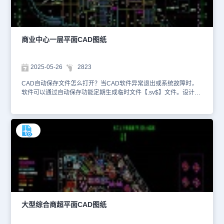
餐。电梯、楼梯、卫生间、配电室等设施在CAD图纸上都有明确位置
标注。电梯分为客梯和货梯，客梯一般设置在商场显眼位置，方便顾
客使用，旁边会标注电梯的数量、载重、速度等参数；货梯则主要用
于货物运输，位置相对隐蔽。想要查看更多的CAD图纸资源，大家可
商业中心一层平面CAD图纸
以在浩辰CAD官网进行查询。本CAD制图素材仅用于互相学习资
料，请勿商用。
2025-05-26
2823
CAD自动保存文件怎么打开？当CAD软件异常退出或系统故障时，
软件可以通过自动保存功能定期生成临时文件【.sv$】文件。设计师
可以通过快捷键OP打开【选项】对话框，在【文件】—【自动保存
文件位置】，查看CAD自动保存文件位置。完成后，找到与未保存的
图纸文件名称相同的后缀名为【.sv$】文件，将该文件的后缀名修改
为【.dwg】即可。本文件是娱乐餐饮建筑CAD设计图纸资源中、使
用CAD软件绘制的商业中心一层平面CAD图纸。该商业中心一层平
面CAD图纸绘制了墙体、柱子等建筑的基本支撑结构，并且针对不同
功能或类型的墙体，使用不同的线宽进行区别绘制。同时针对承重墙
承，使用加粗的实线绘制，避免施工时出现误操作，保障建筑结构的
安全稳定。电梯与扶梯在商业中心的垂直交通中起着关键作用，
CAD图纸上有着详细且精确的标注。电梯的位置在图纸上通常以一个
矩形表示，代表电梯井道，轿厢则在井道内用较小的矩形绘制，并用
不同的线条样式区分轿厢与井道。想要查看更多的CAD图纸资源，大
大型综合商超平面CAD图纸
家可以在浩辰CAD官网进行查询。本CAD制图素材仅用于互相学习
资料，请勿商用。