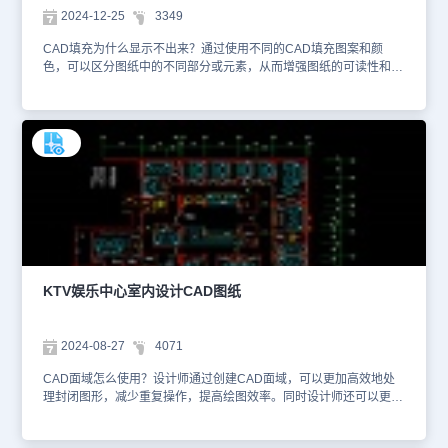
2024-12-25
3349
CAD填充为什么显示不出来？通过使用不同的CAD填充图案和颜
色，可以区分图纸中的不同部分或元素，从而增强图纸的可读性和理
解性。遇到填充现实不出的情况，设计师可以在命令行输入【OP】
调出选项对话框，在【显示】选项卡，勾选【应用实体填充】选项即
可。本文件是娱乐餐饮建筑CAD设计图纸资源中、使用CAD软件绘
制的大型综合商超平面CAD图纸。该大型综合商超平面图纸详细绘制
了商超内部的各个功能区域，如入口、出口、通道、货架区、收银
区、休息区等，以及标注了它们之间的相对位置和尺寸，从而便于后
续施工和装修的应用。在该CAD图纸上，设计师应该明确标注比例尺
和尺寸标注，确保施工人员能够准确理解图纸上的尺寸和位置信息。
刚刚初学CAD制图的小伙伴们想要查看更多的CAD图纸资源，可以
在浩辰CAD官网进行查询。本CAD制图素材仅用于互相学习资料，
请勿商用。
KTV娱乐中心室内设计CAD图纸
2024-08-27
4071
CAD面域怎么使用？设计师通过创建CAD面域，可以更加高效地处
理封闭图形，减少重复操作，提高绘图效率。同时设计师还可以更加
方便地计算封闭图形的面积和周长。在CAD软件的菜单栏点击【绘
图】—【面域】或者直接在命令行输入快捷键【REG】，即可调出该