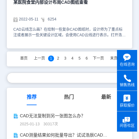
某医院食堂内部设计布局CAD图纸查看
2022-05-11
6254
CAD云线怎么画？在绘制一些复杂CAD图纸时，设计师为了重点标
注或者展示一些关键设计区域，会使用CAD云线进行表示。打开浩辰
CAD，在命令行输入快捷键【REVCLOUD】，或者是在菜单栏中依
次点击【绘图】—【修订云线】，即可调出云线命令进行绘制。本文
件是娱乐餐饮建筑CAD设计图纸资源中、使用制图软件绘制的某医院
食堂内部设计布局CAD图纸。这和普通的餐厅布局有什么不同呢？让
首页
上一页
1
2
3
4
5
6
下一页
末页
我们一起来看看吧！ 1、下图中给大家展示了该医院的食堂所处的位
在线咨询
置，其中包含了回民食堂、营养食堂和厨房等。 2、在下图中除了食
堂我们还能看到有变电站、生活水泵房、消防水池、电话通讯机房、
柴油发电机房等等。 3、下图中更是标注出了炉拼台、单头大锅灶、
销售热线
双门热风循环消毒柜、搅拌机、翻盖式和面机等具体食堂用具的位
置。 在该医院食堂所处位置图纸中，设计师使用CAD云线重点圈画
y
了食堂区域，便于施工人员快速识别。当然，设计师还可以使用不同
推荐
热门
最新
粗细、颜色的线段进行却分。今天的CAD下载素材就给大家介绍到这
获取报价
里了，通过上面的介绍大家是不是对有关医院厨房布局的娱乐餐饮建
筑CAD设计图纸也有了一个简单的认识，小伙伴可以在浩辰CAD看
CAD无法复制到另一张图怎么办？
图王图纸共享库查看更多的CAD图纸内容！本图纸作为学习资料参
2025-01-13 30317次
考，请勿用于商业用途。
问答社区
CAD测量结果如何批量导出？试试浩辰CAD看图王！