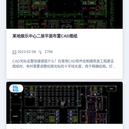
色填充、不同粗细和颜色的线段来进行差异化设计。除了使用浩辰
CAD机械的【倒角标注(M)】专业工具，设计师还可以在通用型CAD
软件的命令行输入快捷键【dim】进行倒角标注。想要查看更多的
CAD图纸资源，大家可以在浩辰CAD官网进行查询。本CAD制图素
材仅用于互相学习资料，请勿商用。
某地娱乐中心二层平面布置CAD图纸
2023-02-08
2706
CAD光标设置快捷键是什么？在使用CAD软件绘制建筑类工程建设
图纸时，有时需要调整绘图光标的十字线长度，用于精确绘图。打开
浩辰CAD，在命令行输入快捷键【OP】，即可调出【选项】对话
框。点击【显示】——十字光标大小，即可进行调整。本文件是娱乐
餐饮建筑CAD设计图纸资源中、使用CAD软件绘制的某地娱乐中心
二层平面布置CAD图纸。该图纸主要绘制了某地娱乐中心二层平面布
置CAD设计方案，针对不同的空间区域进行了功能应用划分，并且绘
制了相应的装潢布置内容。通过该图纸，可以帮助施工单位更加高效
地推进设计项目，物业单位之后也能更好进行日常维护与服务运营。
除了对CAD十字光标进行十字线的长短设置，设计师还可以在【选
项】对话框—【选择集】，对于CAD十字光标的【拾取点】进行大小
设置。想要查看更多的CAD图纸资源，大家可以在浩辰CAD官网进
行查询。本CAD制图素材仅用于互相学习资料，请勿商用。